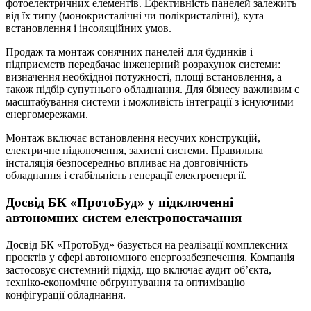
фотоелектричних елементів. Ефективність панелей залежить
від їх типу (монокристалічні чи полікристалічні), кута
встановлення і інсоляційних умов.
Продаж та монтаж сонячних панелей для будинків і
підприємств передбачає інженерний розрахунок системи:
визначення необхідної потужності, площі встановлення, а
також підбір супутнього обладнання. Для бізнесу важливим є
масштабування системи і можливість інтеграції з існуючими
енергомережами.
Монтаж включає встановлення несучих конструкцій,
електричне підключення, захисні системи. Правильна
інсталяція безпосередньо впливає на довговічність
обладнання і стабільність генерації електроенергії.
Досвід БК «ПротоБуд» у підключенні
автономних систем електропостачання
Досвід БК «ПротоБуд» базується на реалізації комплексних
проєктів у сфері автономного енергозабезпечення. Компанія
застосовує системний підхід, що включає аудит об’єкта,
техніко-економічне обґрунтування та оптимізацію
конфігурації обладнання.