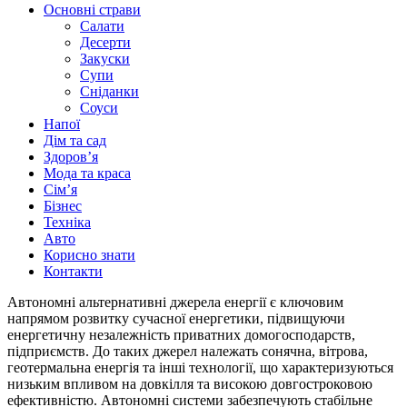
Основні страви
Салати
Десерти
Закуски
Супи
Сніданки
Соуси
Напої
Дім та сад
Здоровʼя
Мода та краса
Сімʼя
Бізнес
Техніка
Авто
Корисно знати
Контакти
Автономні альтернативні джерела енергії є ключовим
напрямом розвитку сучасної енергетики, підвищуючи
енергетичну незалежність приватних домогосподарств,
підприємств. До таких джерел належать сонячна, вітрова,
геотермальна енергія та інші технології, що характеризуються
низьким впливом на довкілля та високою довгостроковою
ефективністю. Автономні системи забезпечують стабільне