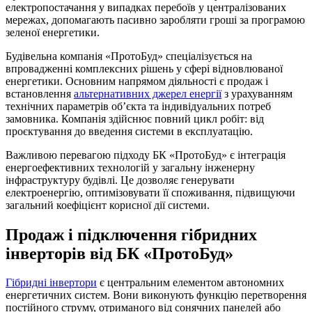
електропостачання у випадках перебоїв у централізованих
мережах, допомагають пасивно заробляти гроші за програмою
зеленої енергетики.
Будівельна компанія «ПротоБуд» спеціалізується на
впровадженні комплексних рішень у сфері відновлюваної
енергетики. Основним напрямом діяльності є продаж і
встановлення
альтернативних джерел енергії
з урахуванням
технічних параметрів об’єкта та індивідуальних потреб
замовника. Компанія здійснює повний цикл робіт: від
проєктування до введення системи в експлуатацію.
Важливою перевагою підходу БК «ПротоБуд» є інтеграція
енергоефективних технологій у загальну інженерну
інфраструктуру будівлі. Це дозволяє генерувати
електроенергію, оптимізовувати її споживання, підвищуючи
загальний коефіцієнт корисної дії системи.
Продаж і підключення гібридних
інверторів від БК «ПротоБуд»
Гібридні інвертори
є центральним елементом автономних
енергетичних систем. Вони виконують функцію перетворення
постійного струму, отриманого від сонячних панелей або