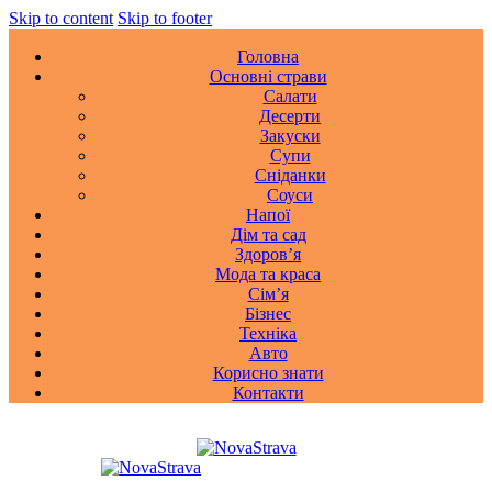
Skip to content
Skip to footer
Головна
Основні страви
Салати
Десерти
Закуски
Супи
Сніданки
Соуси
Напої
Дім та сад
Здоровʼя
Мода та краса
Сімʼя
Бізнес
Техніка
Авто
Корисно знати
Контакти