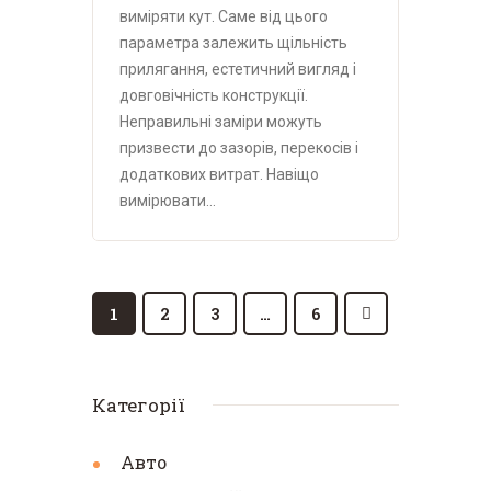
виміряти кут. Саме від цього
параметра залежить щільність
прилягання, естетичний вигляд і
довговічність конструкції.
Неправильні заміри можуть
призвести до зазорів, перекосів і
додаткових витрат. Навіщо
вимірювати…
1
2
3
>
…
6
Категорії
Авто