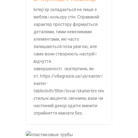
Інтер’єр складається не лише з
меблів і кольору стін. Справжній
характер простору формується
деталями, тими невеликими
елементами, які часто
залишаються поза увагою, але
саме вони створюють настрій і
відчуття
завершеності: скатертини, як-
от, https://villagrazia.ua/ua/easter/
easter-
tablecloth/filter/tovar/skatiertini тек
стильні акценти, свічники, вази чи
настінний декор здатні змінити
сприйняття кімнати без…