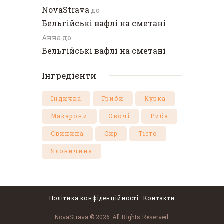
NovaStrava
до
Бельгійські вафлі на сметані
Анна
до
Бельгійські вафлі на сметані
Інгредієнти
Індичка
Гриби
Курка
Макарони
Овочі
Риба
Свинина
Сир
Тісто
Яловичина
Політика конфіденційності
Контакти
NovaStrava © 2026. All Rights Reserved.