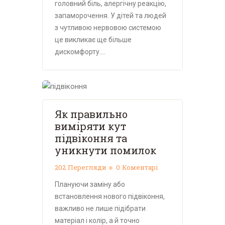
головний біль, алергічну реакцію,
запаморочення. У дітей та людей
з чутливою нервовою системою
це викликає ще більше
дискомфорту.…
Як правильно
виміряти кут
підвіконня та
уникнути помилок
202
Перегляди
0
Коментарі
Плануючи заміну або
встановлення нового підвіконня,
важливо не лише підібрати
матеріал і колір, а й точно