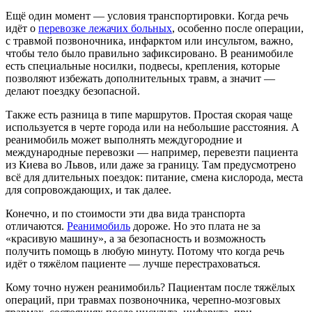
Ещё один момент — условия транспортировки. Когда речь
идёт о
перевозке лежачих больных
, особенно после операции,
с травмой позвоночника, инфарктом или инсультом, важно,
чтобы тело было правильно зафиксировано. В реанимобиле
есть специальные носилки, подвесы, крепления, которые
позволяют избежать дополнительных травм, а значит —
делают поездку безопасной.
Также есть разница в типе маршрутов. Простая скорая чаще
используется в черте города или на небольшие расстояния. А
реанимобиль может выполнять междугородние и
международные перевозки — например, перевезти пациента
из Киева во Львов, или даже за границу. Там предусмотрено
всё для длительных поездок: питание, смена кислорода, места
для сопровождающих, и так далее.
Конечно, и по стоимости эти два вида транспорта
отличаются.
Реанимобиль
дороже. Но это плата не за
«красивую машину», а за безопасность и возможность
получить помощь в любую минуту. Потому что когда речь
идёт о тяжёлом пациенте — лучше перестраховаться.
Кому точно нужен реанимобиль? Пациентам после тяжёлых
операций, при травмах позвоночника, черепно-мозговых