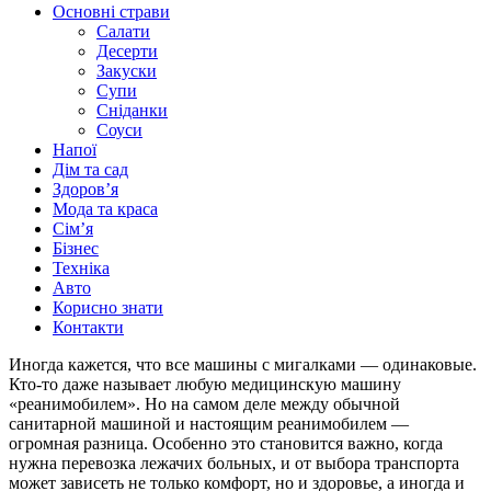
Основні страви
Салати
Десерти
Закуски
Супи
Сніданки
Соуси
Напої
Дім та сад
Здоровʼя
Мода та краса
Сімʼя
Бізнес
Техніка
Авто
Корисно знати
Контакти
Иногда кажется, что все машины с мигалками — одинаковые.
Кто-то даже называет любую медицинскую машину
«реанимобилем». Но на самом деле между обычной
санитарной машиной и настоящим реанимобилем —
огромная разница. Особенно это становится важно, когда
нужна перевозка лежачих больных, и от выбора транспорта
может зависеть не только комфорт, но и здоровье, а иногда и