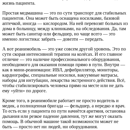
жизнь пациента.
Простая медмашина — это по сути транспорт для стабильных
пациентов. Она может быть оснащена носилками, базовой
аптечкой, иногда — кислородом. На ней перевозят больных из
дома в больницу, между клиниками, на обследования. Да, там
может быть санитар или фельдшер, но чаще всего — это
именно логистика: забрать — довезти — передать.
А вот реанимобиль — это уже совсем другой уровень. Это по
сути скорая интенсивной терапии на колёсах. И его главное
отличие — это наличие профессионального оборудования,
необходимого для оказания помощи прямо в пути. Внутри —
как в мини-реанимации: ИВЛ, дефибриллятор, мониторы,
кардиографы, специальные носилки, вакуумные матрасы,
наборы для интубации, лекарства экстренного действия. Всё,
чтобы стабилизировать человека прямо на месте или не дать
ему «уйти» по дороге.
Кроме того, в реанимобиле работает не просто водитель и
медик, а полноценная бригада — фельдшер, а нередко и врач.
То есть если у пациента по пути начнётся аритмия, остановка
дыхания или резкое падение давления, тут же могут оказать
помощь. В обычной машине такой возможности может не
быть — просто нет ни людей, ни оборудования.