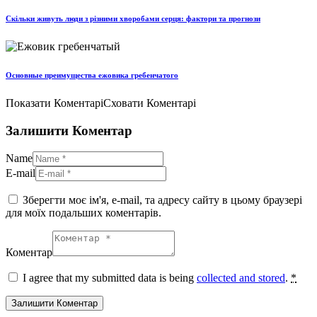
Скільки живуть люди з різними хворобами серця: фактори та прогнози
Основные преимущества ежовика гребенчатого
Показати Коментарі
Сховати Коментарі
Залишити Коментар
Name
E-mail
Зберегти моє ім'я, e-mail, та адресу сайту в цьому браузері
для моїх подальших коментарів.
Коментар
I agree that my submitted data is being
collected and stored
.
*