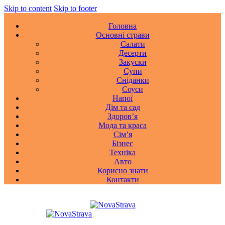
Skip to content
Skip to footer
Головна
Основні страви
Салати
Десерти
Закуски
Супи
Сніданки
Соуси
Напої
Дім та сад
Здоровʼя
Мода та краса
Сімʼя
Бізнес
Техніка
Авто
Корисно знати
Контакти