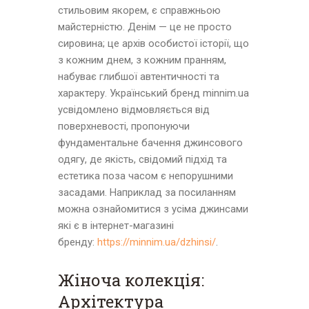
стильовим якорем, є справжньою
майстерністю. Денім — це не просто
сировина; це архів особистої історії, що
з кожним днем, з кожним пранням,
набуває глибшої автентичності та
характеру. Український бренд minnim.ua
усвідомлено відмовляється від
поверхневості, пропонуючи
фундаментальне бачення джинсового
одягу, де якість, свідомий підхід та
естетика поза часом є непорушними
засадами. Наприклад за посиланням
можна ознайомитися з усіма джинсами
які є в інтернет-магазині
бренду:
https://minnim.ua/dzhinsi/
.
Жіноча колекція:
Архітектура