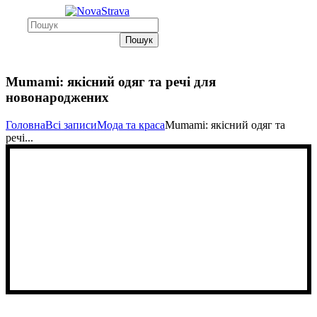
Пошук
Mumami: якісний одяг та речі для
новонароджених
Головна
Всі записи
Мода та краса
Mumami: якісний одяг та
речі...