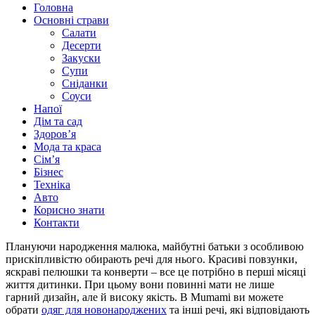
Головна
Основні страви
Салати
Десерти
Закуски
Супи
Сніданки
Соуси
Напої
Дім та сад
Здоровʼя
Мода та краса
Сімʼя
Бізнес
Техніка
Авто
Корисно знати
Контакти
Плануючи народження малюка, майбутні батьки з особливою
прискіпливістю обирають речі для нього. Красиві повзунки,
яскраві пелюшки та конверти – все це потрібно в перші місяці
життя дитинки. При цьому вони повинні мати не лише
гарний дизайн, але й високу якість. В Mumami ви можете
обрати
одяг для новонароджених
та інші речі, які відповідають