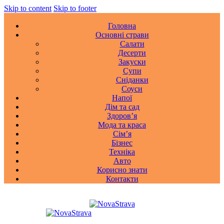
Skip to content
Skip to footer
Головна
Основні страви
Салати
Десерти
Закуски
Супи
Сніданки
Соуси
Напої
Дім та сад
Здоровʼя
Мода та краса
Сімʼя
Бізнес
Техніка
Авто
Корисно знати
Контакти