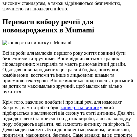
високим стандартам, а також відрізняються безпечністю,
зручністю та гіпоалергенністю.
Переваги вибору речей для
новонароджених в Mumami
Всі вироби для малюків першого року життя повинні бути
безпечними та зручними. Вони відшиваються з кращих
гіпоалергенних матеріалів та мають різноманітний дизайн.
Одяг для новонароджених це красиві бодіки, повзунки,
комбінезони, костюми та інше з лицьовими швами та
приємною текстурою. Він не викликає подразнень, приємний
на дотик та максимально зручний, щоб малюк міг вільно
рухатися.
Крім того, важливо подбати і про інші речі для немовлят.
Зокрема, вам потрібен буде
конверт на виписку
, який
підбирається в залежності від сезону та статі дитинки. Для літа
підходять легкі та приємні на дотик вироби, а ось на холодну
пору обирають варіанти, які захистять дитинку та зігріють її.
Деякі моделі можуть бути доповнені мереживом, вишивкою,
принтами, малюнками, бантами. Саме завдяки їм ви створите