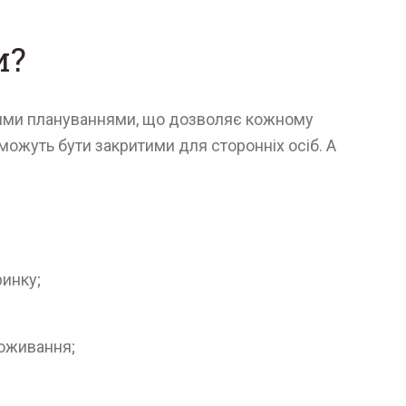
и?
сними плануваннями, що дозволяє кожному
можуть бути закритими для сторонніх осіб. А
ринку;
роживання;