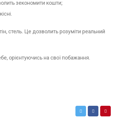
волить зекономити кошти;
існі.
тін, стель. Це дозволить розуміти реальний
бе, орієнтуючись на свої побажання.