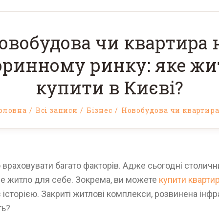
овобудова чи квартира 
оринному ринку: яке жи
купити в Києві?
оловна
Всі записи
Бізнес
Новобудова чи квартира.
о враховувати багато факторів. Адже сьогодні столич
ще житло для себе. Зокрема, ви можете
купити кварти
 з історією. Закриті житлові комплекси, розвинена ін
ть?