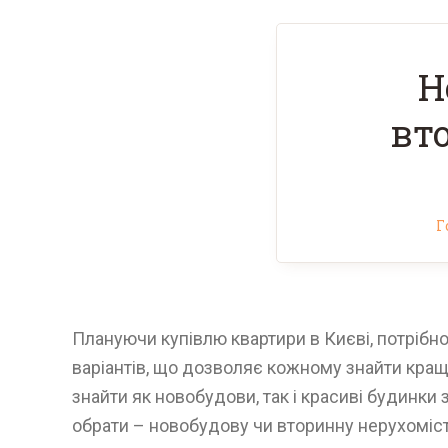
Н
вт
Г
Плануючи купівлю квартири в Києві, потрібн
варіантів, що дозволяє кожному знайти кра
знайти як новобудови, так і красиві будинки
обрати – новобудову чи вторинну нерухоміс