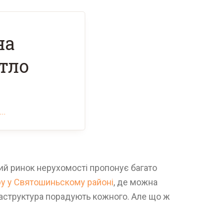
на
тло
..
ний ринок нерухомості пропонує багато
ру у Святошиньскому районі
, де можна
фраструктура порадують кожного. Але що ж