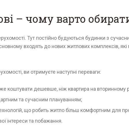
ові – чому варто обират
ерухомості. Тут постійно будуються будинки з суча
сновному входять до нових житлових комплексів, які 
хомості, ви отримуєте наступні переваги:
оже коштувати дешевше, ніж квартира на вторинному 
дартним та сучасним плануванням;
 технологій, що робить житло більш комфортним для п
вої інтереси та побажання.