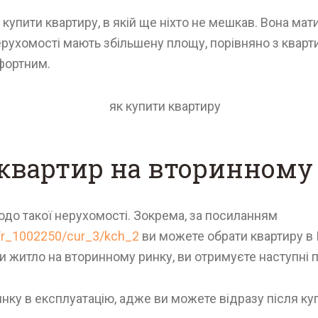
пити квартиру, в якій ще ніхто не мешкав. Вона матим
 нерухомості мають збільшену площу, порівняно з ква
фортним.
 квартир на вторинному
одо такої нерухомості. Зокрема, за посиланням
e/r_1002250/cur_3/kch_2
ви можете обрати квартиру в 
житло на вторинному ринку, ви отримуєте наступні п
у в експлуатацію, адже ви можете відразу після купі