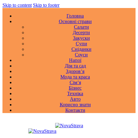
Skip to content
Skip to footer
Головна
Основні страви
Салати
Десерти
Закуски
Супи
Сніданки
Соуси
Напої
Дім та сад
Здоровʼя
Мода та краса
Сімʼя
Бізнес
Техніка
Авто
Корисно знати
Контакти