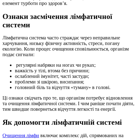
елемент турботи про здоров’я.
Ознаки засмічення лімфатичної
системи
Лімфатична система часто страждає через неправильне
харчування, низьку фізичну активність, стреси, погану
екологію. Коли процес очищення сповільнюється, організм
подає сигнали:
регулярні набряки на ногах чи руках;
важкість у тілі, втома без причини;
ослаблений імунітет, часті застуди;
проблеми зі шкірою, висипання;
головний біль та відчуття «туману» в голові.
Ці ознаки свідчать про те, що організм потребує відновлення
та очищення лімфатичної системи. І чим раніше почати діяти,
тим швидше повернеться відчуття легкості та енергії.
Як допомогти лімфатичній системі
Очищення лімфи
включає комплекс дій, спрямованих на