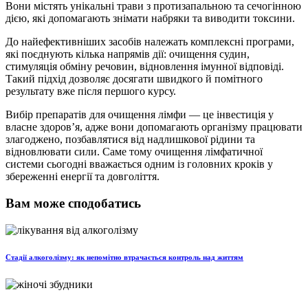
Вони містять унікальні трави з протизапальною та сечогінною
дією, які допомагають знімати набряки та виводити токсини.
До найефективніших засобів належать комплексні програми,
які поєднують кілька напрямів дії: очищення судин,
стимуляція обміну речовин, відновлення імунної відповіді.
Такий підхід дозволяє досягати швидкого й помітного
результату вже після першого курсу.
Вибір препаратів для очищення лімфи — це інвестиція у
власне здоров’я, адже вони допомагають організму працювати
злагоджено, позбавлятися від надлишкової рідини та
відновлювати сили. Саме тому очищення лімфатичної
системи сьогодні вважається одним із головних кроків у
збереженні енергії та довголіття.
Вам може сподобатись
Стадії алкоголізму: як непомітно втрачається контроль над життям