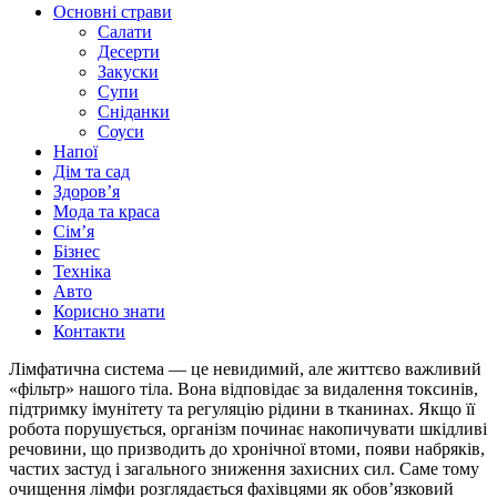
Основні страви
Салати
Десерти
Закуски
Супи
Сніданки
Соуси
Напої
Дім та сад
Здоровʼя
Мода та краса
Сімʼя
Бізнес
Техніка
Авто
Корисно знати
Контакти
Лімфатична система — це невидимий, але життєво важливий
«фільтр» нашого тіла. Вона відповідає за видалення токсинів,
підтримку імунітету та регуляцію рідини в тканинах. Якщо її
робота порушується, організм починає накопичувати шкідливі
речовини, що призводить до хронічної втоми, появи набряків,
частих застуд і загального зниження захисних сил. Саме тому
очищення лімфи розглядається фахівцями як обов’язковий