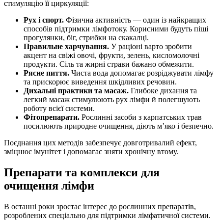
стимуляцію її циркуляції:
Рух і спорт.
Фізична активність — один із найкращих
способів підтримки лімфотоку. Корисними будуть піші
прогулянки, біг, стрибки на скакалці.
Правильне харчування.
У раціоні варто зробити
акцент на свіжі овочі, фрукти, зелень, кисломолочні
продукти. Сіль та жирні страви бажано обмежити.
Рясне пиття.
Чиста вода допомагає розріджувати лімфу
та прискорює виведення шкідливих речовин.
Дихальні практики та масаж.
Глибоке дихання та
легкий масаж стимулюють рух лімфи й полегшують
роботу всієї системи.
Фітопрепарати.
Рослинні засоби з карпатських трав
посилюють природне очищення, діють м’яко і безпечно.
Поєднання цих методів забезпечує довготривалий ефект,
зміцнює імунітет і допомагає зняти хронічну втому.
Препарати та комплекси для
очищення лімфи
В останні роки зростає інтерес до рослинних препаратів,
розроблених спеціально для підтримки лімфатичної системи.