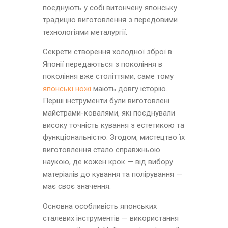
поєднують у собі витончену японську
традицію виготовлення з передовими
технологіями металургії.
Секрети створення холодної зброї в
Японії передаються з покоління в
покоління вже століттями, саме тому
японські ножі
мають довгу історію.
Перші інструменти були виготовлені
майстрами-ковалями, які поєднували
високу точність кування з естетикою та
функціональністю. Згодом, мистецтво їх
виготовлення стало справжньою
наукою, де кожен крок — від вибору
матеріалів до кування та полірування —
має своє значення.
Основна особливість японських
сталевих інструментів — використання