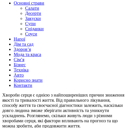
Основні страви
Салати
Десерти
Закуски
Супи
Сніданки
Соуси
Напої
Дім та сад
Здоровʼя
Мода та краса
Сімʼя
Бізнес
Техніка
Авто
Корисно знати
Контакти
Хвороби серця є однією з найпоширеніших причин зниження
якості та тривалості життя. Від правильного лікування,
способу життя та своєчасної діагностики залежить, наскільки
довго людина зможе зберігати активність та уникнути
ускладнень. Розглянемо, скільки живуть люди з різними
хворобами серця, які фактори впливають на прогноз та що
можна зробити, аби продовжити життя.