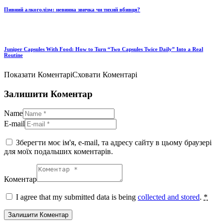
Пивний алкоголізм: невинна звичка чи тихий вбивця?
Juniper Capsules With Food: How to Turn “Two Capsules Twice Daily” Into a Real
Routine
Показати Коментарі
Сховати Коментарі
Залишити Коментар
Name
E-mail
Зберегти моє ім'я, e-mail, та адресу сайту в цьому браузері
для моїх подальших коментарів.
Коментар
I agree that my submitted data is being
collected and stored
.
*