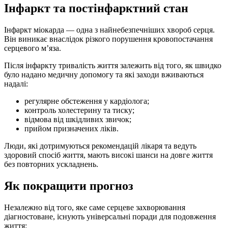
Інфаркт та постінфарктний стан
Інфаркт міокарда — одна з найнебезпечніших хвороб серця.
Він виникає внаслідок різкого порушення кровопостачання
серцевого м’яза.
Після інфаркту тривалість життя залежить від того, як швидко
було надано медичну допомогу та які заходи вживаються
надалі:
регулярне обстеження у кардіолога;
контроль холестерину та тиску;
відмова від шкідливих звичок;
прийом призначених ліків.
Люди, які дотримуються рекомендацій лікаря та ведуть
здоровий спосіб життя, мають високі шанси на довге життя
без повторних ускладнень.
Як покращити прогноз
Незалежно від того, яке саме серцеве захворювання
діагностоване, існують універсальні поради для подовження
життя: