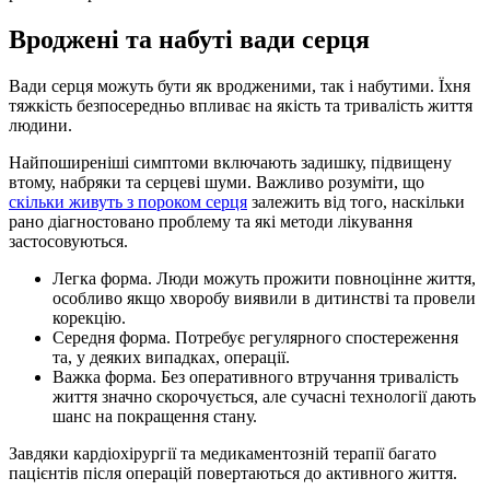
Вроджені та набуті вади серця
Вади серця можуть бути як вродженими, так і набутими. Їхня
тяжкість безпосередньо впливає на якість та тривалість життя
людини.
Найпоширеніші симптоми включають задишку, підвищену
втому, набряки та серцеві шуми. Важливо розуміти, що
скільки живуть з пороком серця
залежить від того, наскільки
рано діагностовано проблему та які методи лікування
застосовуються.
Легка форма. Люди можуть прожити повноцінне життя,
особливо якщо хворобу виявили в дитинстві та провели
корекцію.
Середня форма. Потребує регулярного спостереження
та, у деяких випадках, операції.
Важка форма. Без оперативного втручання тривалість
життя значно скорочується, але сучасні технології дають
шанс на покращення стану.
Завдяки кардіохірургії та медикаментозній терапії багато
пацієнтів після операцій повертаються до активного життя.