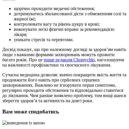
щорічно проходити медичні обстеження;
дотримуватись збалансованої дієти з обмеженням солі та
жирної їжі;
контролювати вагу та рівень цукру в крові;
виконувати легкі фізичні вправи за рекомендацією
лікаря;
уникати стресів та перевтоми.
Досвід показує, що при належному догляді за здоров’ям навіть
люди з важкими формами захворювань можуть прожити
багато років. Про це
пише редакція Chomychki
, наголошуючи
на важливості профілактики та своєчасного лікування.
Сучасна медицина дозволяє значно покращити якість життя та
продовжити його навіть при серйозних серцевих
захворюваннях. Важливо не ігнорувати перші симптоми,
регулярно проходити обстеження та відповідально ставитися
до лікування. Чим раніше виявлено проблему, тим вищі шанси
зберегти здоров’я та активність на довгі роки.
Вам може сподобатись