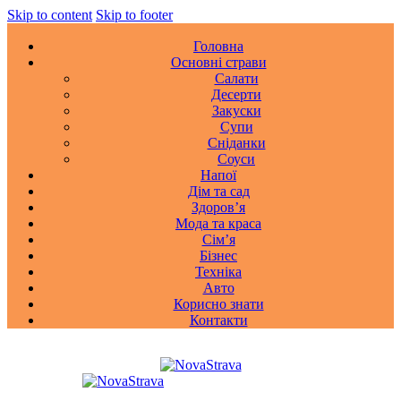
Skip to content
Skip to footer
Головна
Основні страви
Салати
Десерти
Закуски
Супи
Сніданки
Соуси
Напої
Дім та сад
Здоровʼя
Мода та краса
Сімʼя
Бізнес
Техніка
Авто
Корисно знати
Контакти