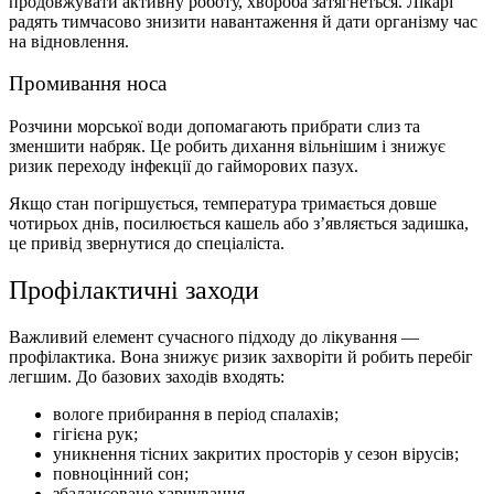
продовжувати активну роботу, хвороба затягнеться. Лікарі
радять тимчасово знизити навантаження й дати організму час
на відновлення.
Промивання носа
Розчини морської води допомагають прибрати слиз та
зменшити набряк. Це робить дихання вільнішим і знижує
ризик переходу інфекції до гайморових пазух.
Якщо стан погіршується, температура тримається довше
чотирьох днів, посилюється кашель або з’являється задишка,
це привід звернутися до спеціаліста.
Профілактичні заходи
Важливий елемент сучасного підходу до лікування —
профілактика. Вона знижує ризик захворіти й робить перебіг
легшим. До базових заходів входять:
вологе прибирання в період спалахів;
гігієна рук;
уникнення тісних закритих просторів у сезон вірусів;
повноцінний сон;
збалансоване харчування.