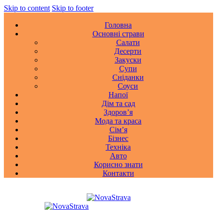
Skip to content
Skip to footer
Головна
Основні страви
Салати
Десерти
Закуски
Супи
Сніданки
Соуси
Напої
Дім та сад
Здоровʼя
Мода та краса
Сімʼя
Бізнес
Техніка
Авто
Корисно знати
Контакти