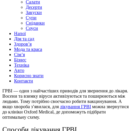
Салати
Десерти
Закуски
Супи
Сніданки
Соуси
Напої
Дім та сад
Здоровʼя
Мода та краса
Сімʼя
Бізнес
Техніка
Авто
Корисно знати
Контакти
ГРВІ — один з найчастіших приводів для звернення до лікаря.
Восени та взимку віруси активізуються та поширюються між
людьми. Тому потрібно своєчасно робити вакцинування. А
якщо хвороба з’явилася, для
лікування ГРВІ
можна звернутися
до клініки Oxford Medical, де допоможуть підібрати
оптимальну схему.
Способи лікування ГРВІ