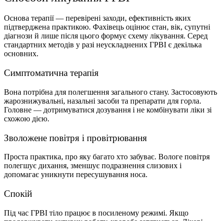
Основа терапії — перевірені заходи, ефективність яких
підтверджена практикою. Фахівець оцінює стан, вік, супутні
діагнози й лише після цього формує схему лікування. Серед
стандартних методів у разі неускладнених ГРВІ є декілька
основних.
Симптоматична терапія
Вона потрібна для полегшення загального стану. Застосовують
жарознижувальні, назальні засоби та препарати для горла.
Головне — дотримуватися дозування і не комбінувати ліки зі
схожою дією.
Зволожене повітря і провітрювання
Проста практика, про яку багато хто забуває. Вологе повітря
полегшує дихання, зменшує подразнення слизових і
допомагає уникнути пересушування носа.
Спокій
Під час ГРВІ тіло працює в посиленому режимі. Якщо