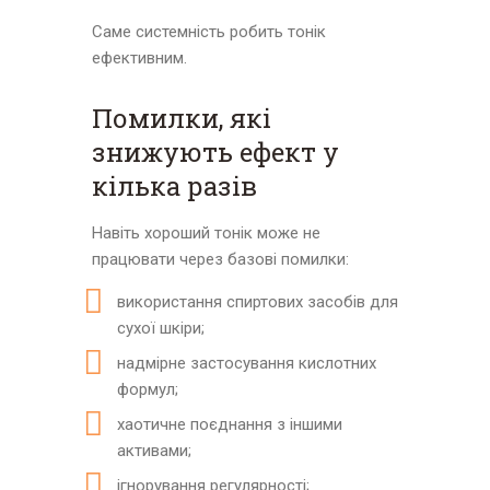
Саме системність робить тонік
ефективним.
Помилки, які
знижують ефект у
кілька разів
Навіть хороший тонік може не
працювати через базові помилки:
використання спиртових засобів для
сухої шкіри;
надмірне застосування кислотних
формул;
хаотичне поєднання з іншими
активами;
ігнорування регулярності;