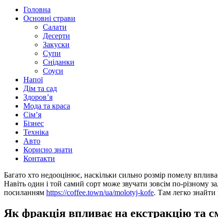
Головна
Основні страви
Салати
Десерти
Закуски
Супи
Сніданки
Соуси
Напої
Дім та сад
Здоровʼя
Мода та краса
Сімʼя
Бізнес
Техніка
Авто
Корисно знати
Контакти
Багато хто недооцінює, наскільки сильно розмір помелу впливає
Навіть один і той самий сорт може звучати зовсім по-різному за
посиланням
https://coffee.town/ua/molotyj-kofe
. Там легко знайти
Як фракція впливає на екстракцію та с