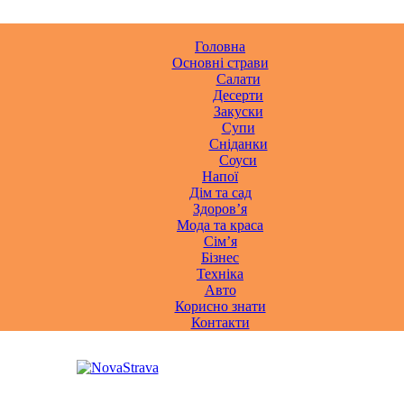
Головна
Основні страви
Салати
Десерти
Закуски
Супи
Сніданки
Соуси
Напої
Дім та сад
Здоровʼя
Мода та краса
Сімʼя
Бізнес
Техніка
Авто
Корисно знати
Контакти