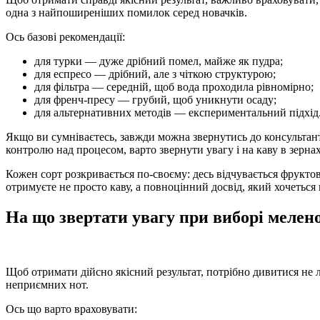
одна з найпоширеніших помилок серед новачків.
Ось базові рекомендації:
для турки — дуже дрібний помел, майже як пудра;
для еспресо — дрібний, але з чіткою структурою;
для фільтра — середній, щоб вода проходила рівномірно;
для френч-пресу — грубий, щоб уникнути осаду;
для альтернативних методів — експериментальний підхід
Якщо ви сумніваєтесь, завжди можна звернутись до консультант
контролю над процесом, варто звернути увагу і на каву в зерна
Кожен сорт розкривається по-своєму: десь відчувається фруктов
отримуєте не просто каву, а повноцінний досвід, який хочетьс
На що звертати увагу при виборі мелен
Щоб отримати дійсно якісний результат, потрібно дивитися не 
неприємних нот.
Ось що варто враховувати: