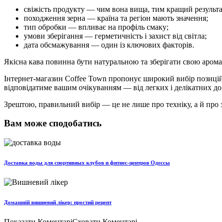
свіжість продукту — чим вона вища, тим кращий результа
походження зерна — країна та регіон мають значення;
тип обробки — впливає на профіль смаку;
умови зберігання — герметичність і захист від світла;
дата обсмажування — один із ключових факторів.
Якісна кава повинна бути натуральною та зберігати свою аромат
Інтернет-магазин Coffee Town пропонує широкий вибір позицій, 
відповідатиме вашим очікуванням — від легких і делікатних до 
Зрештою, правильний вибір — це не лише про техніку, а й про 
Вам може сподобатись
Доставка воды для спортивных клубов и фитнес-центров Одессы
Домашній вишневий лікер: простий рецепт
Показати Коментарі
Сховати Коментарі