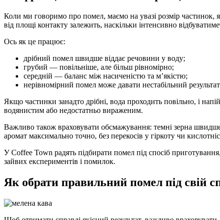
Коли ми говоримо про помел, маємо на увазі розмір частинок, я
від площі контакту залежить, наскільки інтенсивно відбуватиме
Ось як це працює:
дрібний помел швидше віддає речовини у воду;
грубий — повільніше, але більш рівномірно;
середній — баланс між насиченістю та м’якістю;
нерівномірний помел може давати нестабільний результат
Якщо частинки занадто дрібні, вода проходить повільно, і напі
водянистим або недостатньо вираженим.
Важливо також враховувати обсмажування: темні зерна швидше 
аромат максимально точно, без перекосів у гіркоту чи кислотніс
У Coffee Town радять підбирати помел під спосіб приготування,
зайвих експериментів і помилок.
Як обрати правильний помел під свій с
Щоб отримати справді якісний результат, важливо враховувати, я