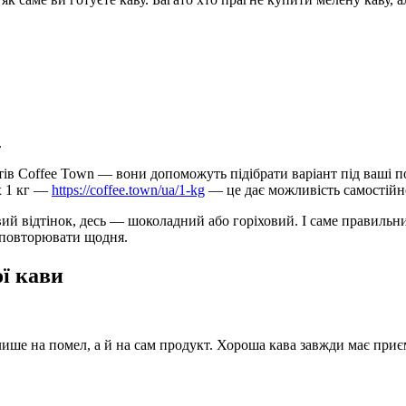
.
ів Coffee Town — вони допоможуть підібрати варіант під ваші по
х 1 кг —
https://coffee.town/ua/1-kg
— це дає можливість самостійн
ий відтінок, десь — шоколадний або горіховий. І саме правильни
я повторювати щодня.
ої кави
лише на помел, а й на сам продукт. Хороша кава завжди має приє