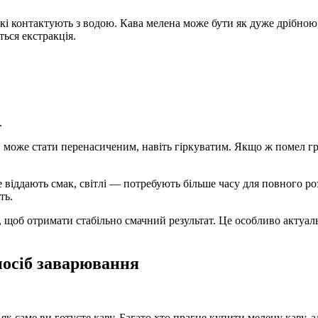
кі контактують з водою. Кава мелена може бути як дуже дрібною, 
ться екстракція.
.
й може стати перенасиченим, навіть гіркуватим. Якщо ж помел гр
віддають смак, світлі — потребують більше часу для повного ро
ть.
 щоб отримати стабільно смачний результат. Це особливо актуаль
посіб заварювання
к саме ви готуєте каву. Багато хто прагне купити мелену каву, а