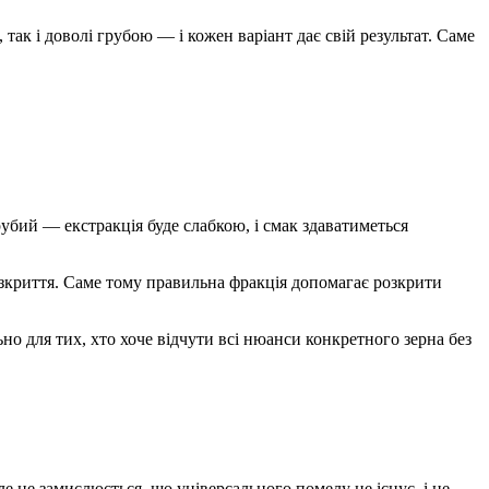
так і доволі грубою — і кожен варіант дає свій результат. Саме
убий — екстракція буде слабкою, і смак здаватиметься
зкриття. Саме тому правильна фракція допомагає розкрити
но для тих, хто хоче відчути всі нюанси конкретного зерна без
ле не замислюється, що універсального помелу не існує, і це