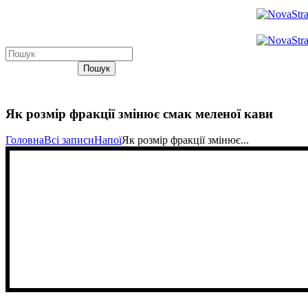
Пошук
Як розмір фракції змінює смак меленої кави
Головна
Всі записи
Напої
Як розмір фракції змінює...