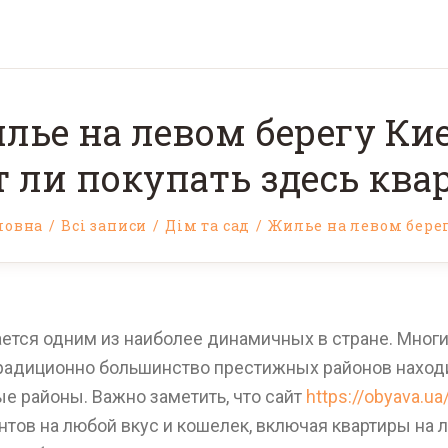
лье на левом берегу Кие
т ли покупать здесь ква
ловна
Всі записи
Дім та сад
Жилье на левом берегу
тся одним из наиболее динамичных в стране. Многи
традиционно большинство престижных районов находи
 районы. Важно заметить, что сайт
https://obyava.u
тов на любой вкус и кошелек, включая квартиры на л