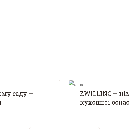
ому саду —
ZWILLING — ні
и
кухонної осна