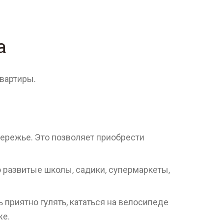
а
квартиры.
бережье. Это позволяет приобрести
шо развитые школы, садики, супермаркеты,
 приятно гулять, кататься на велосипеде
же.