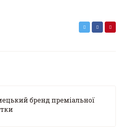
мецький бренд преміальної
стки