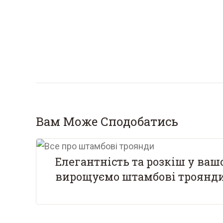
Вам Може Сподобатись
Елегантність та розкіш у ваш
вирощуємо штамбові троянд