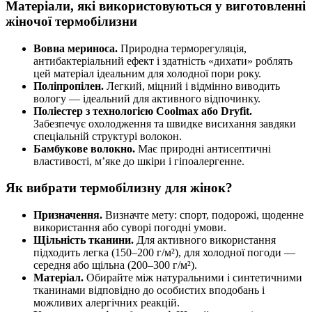
Матеріали, які використовуються у виготовленні
жіночої термобілизни
Вовна мериноса.
Природна терморегуляція,
антибактеріальний ефект і здатність «дихати» роблять
цей матеріал ідеальним для холодної пори року.
Поліпропілен.
Легкий, міцний і відмінно виводить
вологу — ідеальний для активного відпочинку.
Поліестер з технологією Coolmax або Dryfit.
Забезпечує охолодження та швидке висихання завдяки
спеціальній структурі волокон.
Бамбукове волокно.
Має природні антисептичні
властивості, м’яке до шкіри і гіпоалергенне.
Як вибрати термобілизну для жінок?
Призначення.
Визначте мету: спорт, подорожі, щоденне
використання або суворі погодні умови.
Щільність тканини.
Для активного використання
підходить легка (150–200 г/м²), для холодної погоди —
середня або щільна (200–300 г/м²).
Матеріал.
Обирайте між натуральними і синтетичними
тканинами відповідно до особистих вподобань і
можливих алергічних реакцій.