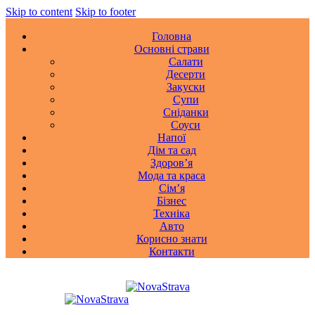
Skip to content
Skip to footer
Головна
Основні страви
Салати
Десерти
Закуски
Супи
Сніданки
Соуси
Напої
Дім та сад
Здоровʼя
Мода та краса
Сімʼя
Бізнес
Техніка
Авто
Корисно знати
Контакти