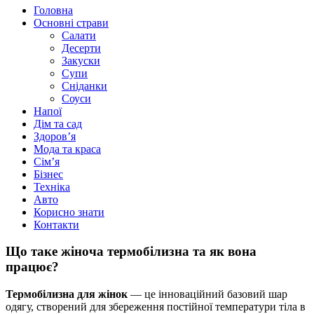
Головна
Основні страви
Салати
Десерти
Закуски
Супи
Сніданки
Соуси
Напої
Дім та сад
Здоровʼя
Мода та краса
Сімʼя
Бізнес
Техніка
Авто
Корисно знати
Контакти
Що таке жіноча термобілизна та як вона
працює?
Термобілизна для жінок
— це інноваційний базовий шар
одягу, створений для збереження постійної температури тіла в