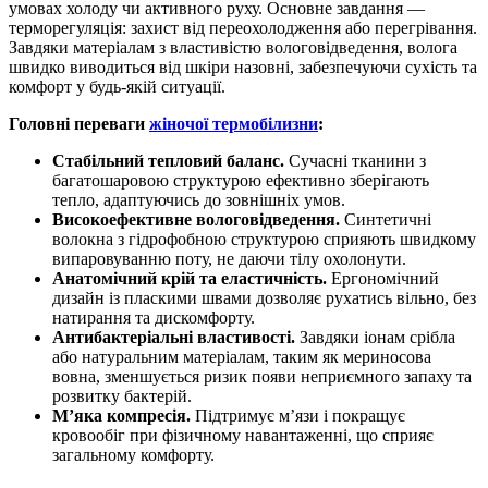
умовах холоду чи активного руху. Основне завдання —
терморегуляція: захист від переохолодження або перегрівання.
Завдяки матеріалам з властивістю вологовідведення, волога
швидко виводиться від шкіри назовні, забезпечуючи сухість та
комфорт у будь-якій ситуації.
Головні переваги
жіночої термобілизни
:
Стабільний тепловий баланс.
Сучасні тканини з
багатошаровою структурою ефективно зберігають
тепло, адаптуючись до зовнішніх умов.
Високоефективне вологовідведення.
Синтетичні
волокна з гідрофобною структурою сприяють швидкому
випаровуванню поту, не даючи тілу охолонути.
Анатомічний крій та еластичність.
Ергономічний
дизайн із пласкими швами дозволяє рухатись вільно, без
натирання та дискомфорту.
Антибактеріальні властивості.
Завдяки іонам срібла
або натуральним матеріалам, таким як мериносова
вовна, зменшується ризик появи неприємного запаху та
розвитку бактерій.
М’яка компресія.
Підтримує м’язи і покращує
кровообіг при фізичному навантаженні, що сприяє
загальному комфорту.