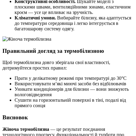
Конструктивні особливості.
Шукайте моделі з
плоскими швами, вентиляційними зонами, еластичним
кроєм — усе це впливає на зручність.
Кліматичні умови.
Вибирайте білизну, яка адаптується
до температури середовища і легко інтегрується в
багатошарову систему одягу.
Правильний догляд за термобілизною
Щоб термобілизна довго зберігала свої властивості,
дотримуйтеся простих правил:
Прати у делікатному режимі при температурі до 30°C
Використовувати м’які миючі засоби без відбілювачів
Уникати кондиціонерів для білизни — вони знижують
вологовідведення
Сушити на горизонтальній поверхні в тіні, подалі від
прямого сонця
Висновок
Жіноча термобілизна
— це результат поєднання
технологічного прогресу, функціональності й турботи про