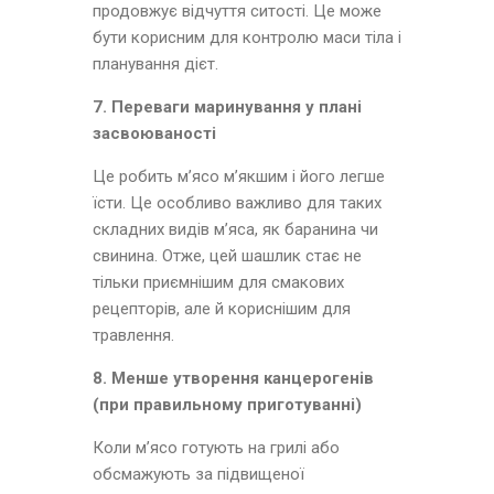
продовжує відчуття ситості. Це може
бути корисним для контролю маси тіла і
планування дієт.
7. Переваги маринування у плані
засвоюваності
Це робить м’ясо м’якшим і його легше
їсти. Це особливо важливо для таких
складних видів м’яса, як баранина чи
свинина. Отже, цей шашлик стає не
тільки приємнішим для смакових
рецепторів, але й кориснішим для
травлення.
8. Менше утворення канцерогенів
(при правильному приготуванні)
Коли м’ясо готують на грилі або
обсмажують за підвищеної