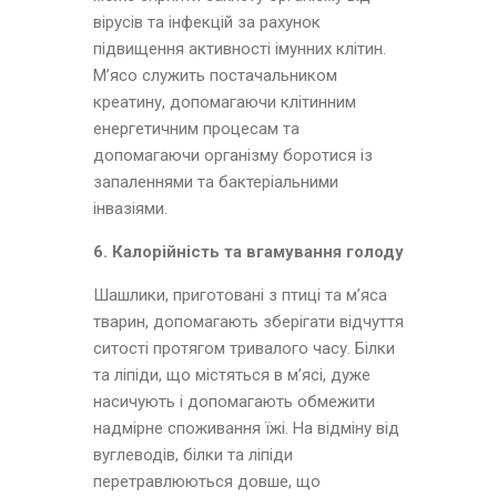
вірусів та інфекцій за рахунок
підвищення активності імунних клітин.
М’ясо служить постачальником
креатину, допомагаючи клітинним
енергетичним процесам та
допомагаючи організму боротися із
запаленнями та бактеріальними
інвазіями.
6. Калорійність та вгамування голоду
Шашлики, приготовані з птиці та м’яса
тварин, допомагають зберігати відчуття
ситості протягом тривалого часу. Білки
та ліпіди, що містяться в м’ясі, дуже
насичують і допомагають обмежити
надмірне споживання їжі. На відміну від
вуглеводів, білки та ліпіди
перетравлюються довше, що