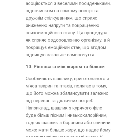
асоціюється з веселими посиденьками,
відпочинком на свіжому повітрі та
дружнім спілкуванням, що сприяє
зниженню напруги та покращенню
психоемоційного стану. Ця процедура
як сприяє оздоровленню організму, а й
покращує емоційний стан, що згодом
підвищує загальне самопочуття.
10. Рівновага між жиром та білком
Особливість шашлику, приготованого з
м’яса тварин та птахів, полягає в тому,
що його можна збалансувати залежно
від переваг та дієтичних потреб.
Наприклад, шашлик з курячого філе
буде більш пісним і низькокалорійним,
тоді як шашлик з баранини або свинини
може мати більше жиру, що надає йому