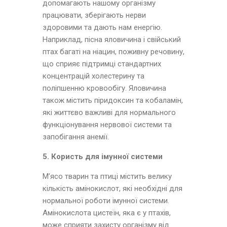
допомагають нашому організму
працювати, зберігають нерви
здоровими та дають нам енергію.
Наприклад, пісна яловичина і свійський
птах багаті на ніацин, поживну речовину,
що сприяє підтримці стандартних
концентрацій холестерину та
поліпшенню кровообігу. Яловичина
також містить піридоксин та кобаламін,
які життєво важливі для нормального
функціонування нервової системи та
запобігання анемії.
5. Користь для імунної системи
М’ясо тварин та птиці містить велику
кількість амінокислот, які необхідні для
нормальної роботи імунної системи.
Амінокислота цистеїн, яка є у птахів,
може сприяти захисту організму від