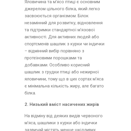
Яловичина та м’ясо птиці є основним
джерелом цільного білка, який легко
засвоюється організмом. Білок
незамінний для розвитку, відновлення
та підтримки стандартної м’язової
активності. Для активних людей або
спортсменів шашлик з курки чи індички
– відмінний вибір порівняно з
протеїновими порошками та
добавками. Особливо корисний
шашлик з грудки птиці або нежирної
яловичини, тому що в цих сортах м’яса
є мінімальна кількість жиру, але багато
білка.
2. Низький вміст насичених жирів
На відміну від деяких видів червоного
м’яса, шашлики з курки або індички
зазвичай містять менше шкідливих