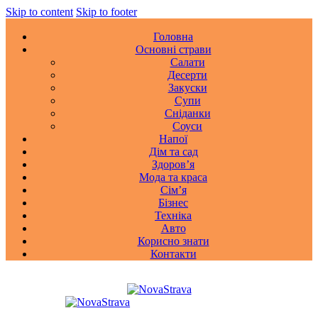
Skip to content
Skip to footer
Головна
Основні страви
Салати
Десерти
Закуски
Супи
Сніданки
Соуси
Напої
Дім та сад
Здоровʼя
Мода та краса
Сімʼя
Бізнес
Техніка
Авто
Корисно знати
Контакти