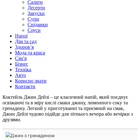
Салати
Десерти
Закуски
Супи
Сніданки
Соуси
Напої
Дім та сад
Здоровʼя
Мода та краса
Сімʼя
Бізнес
Техніка
Авто
Корисно знати
Контакти
Коктейль Джин Дейзі – це класичний напій, який поєднує
освіжаючі та в міру кислі смаки джину, лимонного соку та
гренадину. Легкий у приготуванні та приємний на смак,
Джин Дейзі чудово підійде для літнього вечора або вечірки з
друзями.