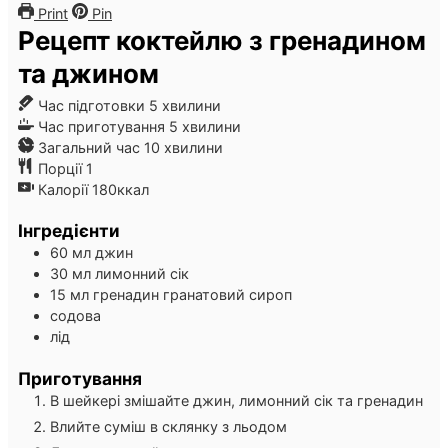
Print
Pin
Рецепт коктейлю з гренадином
та джином
хвилини
Час підготовки
5
хвилини
хвилини
Час приготування
5
хвилини
хвилини
Загальний час
10
хвилини
Порції
1
Калорії
180
ккал
Інгредієнти
60
мл
джин
30
мл
лимонний сік
15
мл
гренадин
гранатовий сироп
содова
лід
Приготування
В шейкері змішайте джин, лимонний сік та гренадин
Влийте суміш в склянку з льодом