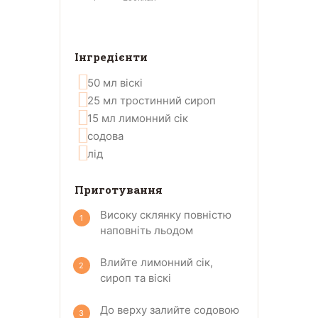
Інгредієнти
50
мл
віскі
25
мл
тростинний сироп
15
мл
лимонний сік
содова
лід
Приготування
Високу склянку повністю
наповніть льодом
Влийте лимонний сік,
сироп та віскі
До верху залийте содовою