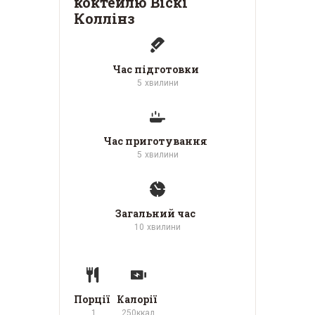
коктейлю Віскі
Коллінз
Час підготовки
5
хвилини
Час приготування
5
хвилини
Загальний час
10
хвилини
Порції
Калорії
1
250
ккал