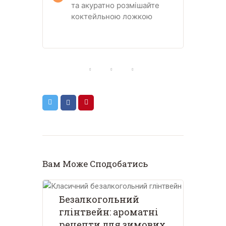
та акуратно розмішайте
коктейльною ложкою
Вам Може Сподобатись
Безалкогольний
глінтвейн: ароматні
рецепти для зимових