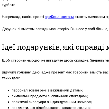
турботи.
Наприклад, навіть прості
армійські жетони
стають символом під
Дарунок зі змістом завжди має історію. Він несе у собі більше,
Ідеї подарунків, які справд
Щоб створити емоцію, не вигадуйте щось складне. Зверніть ува
Відчуйте головну ідею, адже презент має говорити замість ва
таких ідей:
персоналізовані речі з важливими датами;
символічні предмети зі спільними спогадами;
практичні аксесуари з індивідуальним написом;
предмети, що відображають характер людини.