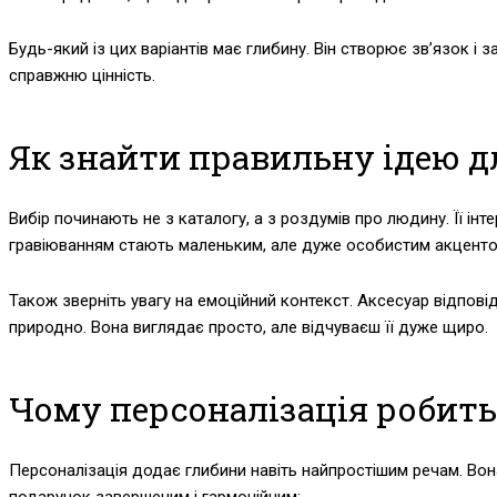
Будь-який із цих варіантів має глибину. Він створює зв’язок і
справжню цінність.
Як знайти правильну ідею 
Вибір починають не з каталогу, а з роздумів про людину. Її інт
гравіюванням стають маленьким, але дуже особистим акценто
Також зверніть увагу на емоційний контекст. Аксесуар відповід
природно. Вона виглядає просто, але відчуваєш її дуже щиро.
Чому персоналізація робит
Персоналізація додає глибини навіть найпростішим речам. Вона
подарунок завершеним і гармонійним: