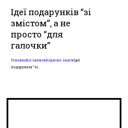
Ідеї подарунків “зі
змістом”, а не
просто “для
галочки”
Головна
Всі записи
Корисно знати
Ідеї
подарунків “зі...