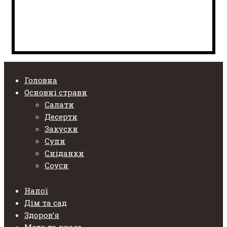
Головна
Основні страви
Салати
Десерти
Закуски
Супи
Сніданки
Соуси
Напої
Дім та сад
Здоровʼя
Мода та краса