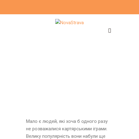
Мало є людей, які хоча б одного разу
не розважалися картярськими іграми.
Велику популярність вони набули ще