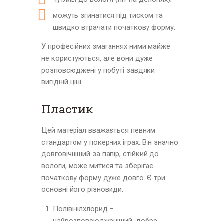
можуть згинатися під тиском та
швидко втрачати початкову форму.
У професійних змаганнях ними майже
не користуються, але вони дуже
розповсюджені у побуті завдяки
вигідній ціні.
Пластик
Цей матеріал вважається певним
стандартом у покерних іграх. Він значно
довговічніший за папір, стійкий до
вологи, може митися та зберігає
початкову форму дуже довго. Є три
основні його різновиди.
Полівінілхлорид –
найрозповсюдженіший, добре