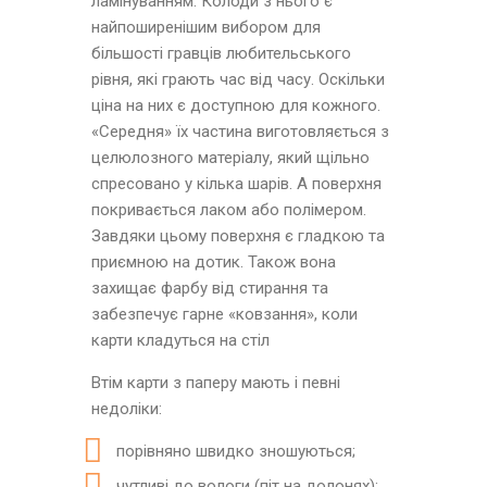
ламінуванням. Колоди з нього є
найпоширенішим вибором для
більшості гравців любительського
рівня, які грають час від часу. Оскільки
ціна на них є доступною для кожного.
«Середня» їх частина виготовляється з
целюлозного матеріалу, який щільно
спресовано у кілька шарів. А поверхня
покривається лаком або полімером.
Завдяки цьому поверхня є гладкою та
приємною на дотик. Також вона
захищає фарбу від стирання та
забезпечує гарне «ковзання», коли
карти кладуться на стіл
Втім карти з паперу мають і певні
недоліки:
порівняно швидко зношуються;
чутливі до вологи (піт на долонях);