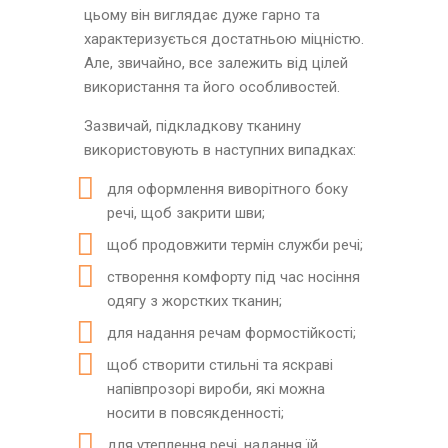
цьому він виглядає дуже гарно та
характеризується достатньою міцністю.
Але, звичайно, все залежить від цілей
використання та його особливостей.
Зазвичай, підкладкову тканину
використовують в наступних випадках:
для оформлення виворітного боку
речі, щоб закрити шви;
щоб продовжити термін служби речі;
створення комфорту під час носіння
одягу з жорстких тканин;
для надання речам формостійкості;
щоб створити стильні та яскраві
напівпрозорі вироби, які можна
носити в повсякденності;
для утеплення речі, надання їй