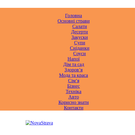
Головна
Основні страви
Салати
Десерти
Закуски
Супи
Сніданки
Соуси
Напої
Дім та сад
Здоровʼя
Мода та краса
Сімʼя
Бізнес
Техніка
Авто
Корисно знати
Контакти