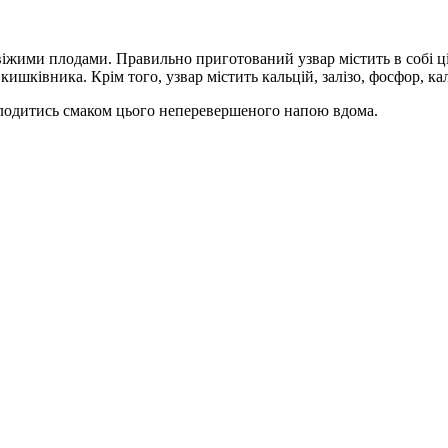
іжими плодами. Правильно приготований узвар містить в собі цінн
ківника. Крім того, узвар містить кальцій, залізо, фосфор, калі
олодитись смаком цього неперевершеного напою вдома.