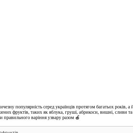
личезну популярність серед українців протягом багатьох років, а
ушених фруктів, таких як яблука, груші, абрикоси, вишні, сливи та
ти правильного варіння узвару разом 🍎