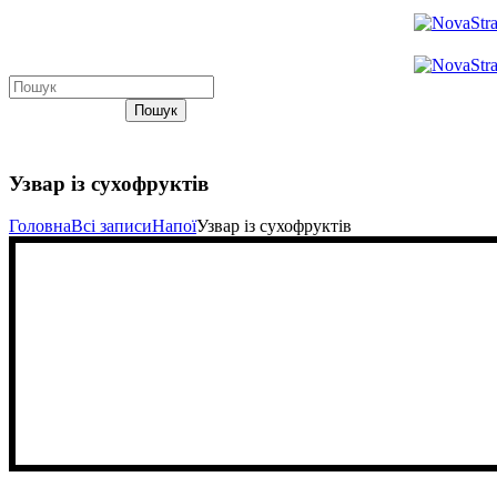
Пошук
Узвар із сухофруктів
Головна
Всі записи
Напої
Узвар із сухофруктів