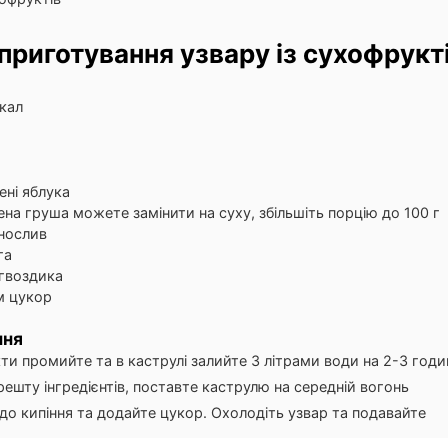
приготування узвару із сухофрукт
кал
и
ені яблука
ена груша
можете замінити на суху, збільшіть порцію до 100 г
нослив
га
гвоздика
м
цукор
ння
и промийте та в каструлі залийте 3 літрами води на 2-3 годи
ешту інгредієнтів, поставте каструлю на середній вогонь
до кипіння та додайте цукор. Охолодіть узвар та подавайте