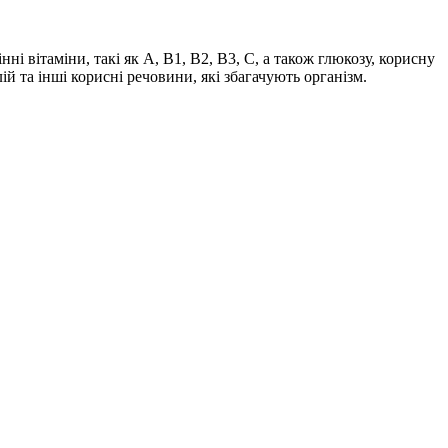
і вітаміни, такі як А, В1, В2, В3, С, а також глюкозу, корисну
й та інші корисні речовини, які збагачують організм.