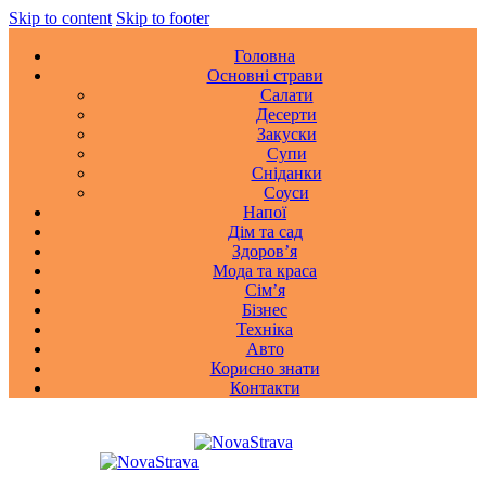
Skip to content
Skip to footer
Головна
Основні страви
Салати
Десерти
Закуски
Супи
Сніданки
Соуси
Напої
Дім та сад
Здоровʼя
Мода та краса
Сімʼя
Бізнес
Техніка
Авто
Корисно знати
Контакти