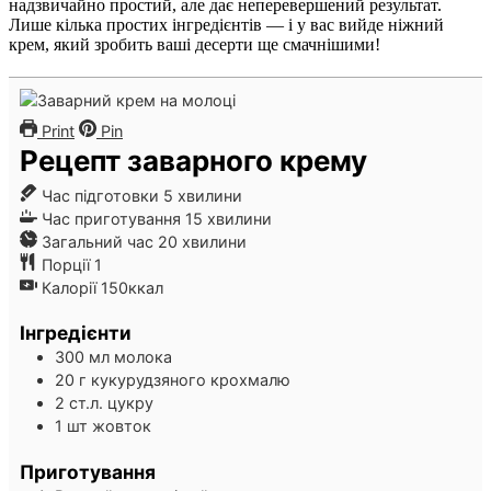
надзвичайно простий, але дає неперевершений результат.
Лише кілька простих інгредієнтів — і у вас вийде ніжний
крем, який зробить ваші десерти ще смачнішими!
Print
Pin
Рецепт заварного крему
хвилини
Час підготовки
5
хвилини
хвилини
Час приготування
15
хвилини
хвилини
Загальний час
20
хвилини
Порції
1
Калорії
150
ккал
Інгредієнти
300
мл
молока
20
г
кукурудзяного крохмалю
2
ст.л.
цукру
1
шт
жовток
Приготування