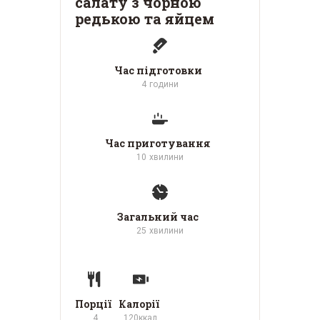
салату з чорною
редькою та яйцем
Час підготовки
4
години
Час приготування
10
хвилини
Загальний час
25
хвилини
Порції
Калорії
4
120
ккал