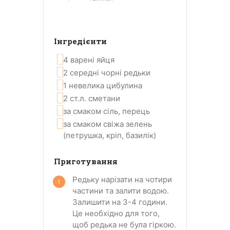
Інгредієнти
4
варені яйця
2
середні чорні редьки
1
невелика цибулина
2
ст.л.
сметани
за смаком
сіль, перець
за смаком
свіжа зелень
(петрушка, кріп, базилік)
Приготування
Редьку нарізати на чотири
частини та залити водою.
Залишити на 3-4 години.
Це необхідно для того,
щоб редька не була гіркою.