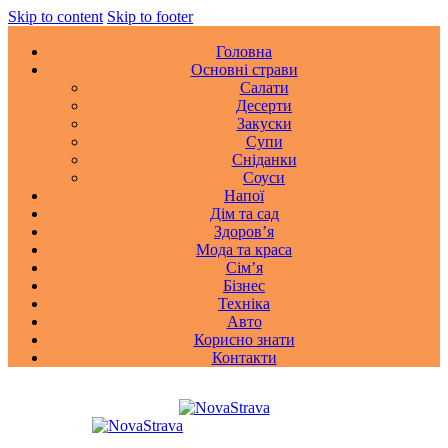
Skip to content
Skip to footer
Головна
Основні страви
Салати
Десерти
Закуски
Супи
Сніданки
Соуси
Напої
Дім та сад
Здоровʼя
Мода та краса
Сімʼя
Бізнес
Техніка
Авто
Корисно знати
Контакти