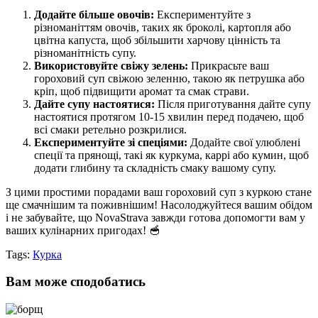
Додайте більше овочів:
Експериментуйте з
різноманіттям овочів, таких як броколі, картопля або
цвітна капуста, щоб збільшити харчову цінність та
різноманітність супу.
Використовуйте свіжу зелень:
Прикрасьте ваш
гороховий суп свіжою зеленню, такою як петрушка або
кріп, щоб підвищити аромат та смак страви.
Дайте супу настоятися:
Після приготування дайте супу
настоятися протягом 10-15 хвилин перед подачею, щоб
всі смаки ретельно розкрилися.
Експериментуйте зі спеціями:
Додайте свої улюблені
спеції та прянощі, такі як куркума, каррі або кумин, щоб
додати глибину та складність смаку вашому супу.
З цими простими порадами ваш гороховий суп з куркою стане
ще смачнішим та поживнішим! Насолоджуйтеся вашим обідом
і не забувайте, що NovaStrava завжди готова допомогти вам у
ваших кулінарних пригодах! 🥣
Tags:
Курка
Вам може сподобатись