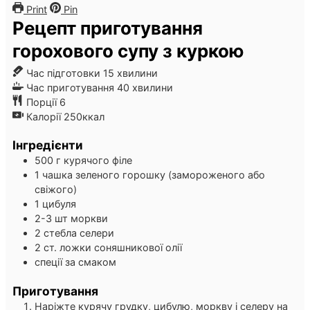
Print
Pin
Рецепт приготування
горохового супу з куркою
хвилини
Час підготовки
15
хвилини
хвилини
Час приготування
40
хвилини
Порції
6
Калорії
250
ккал
Інгредієнти
500
г
курячого філе
1
чашка
зеленого горошку
(замороженого або
свіжого)
1
цибуля
2-3
шт
моркви
2
стебла
селери
2
ст. ложки
соняшникової олії
спеції за смаком
Приготування
Наріжте курячу грудку, цибулю, моркву і селеру на