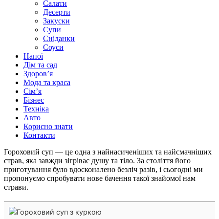
Салати
Десерти
Закуски
Супи
Сніданки
Соуси
Напої
Дім та сад
Здоровʼя
Мода та краса
Сімʼя
Бізнес
Техніка
Авто
Корисно знати
Контакти
Гороховий суп — це одна з найнасиченіших та найсмачніших
страв, яка завжди зігріває душу та тіло. За століття його
приготування було вдосконалено безліч разів, і сьогодні ми
пропонуємо спробувати нове бачення такої знайомої нам
страви.