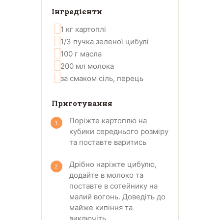
Інгредієнти
1
кг
картоплі
1/3
пучка зеленої цибулі
100
г
масла
200
мл
молока
за смаком
сіль, перець
Приготування
Поріжте картоплю на
кубики середнього розміру
та поставте варитись
Дрібно наріжте цибулю,
додайте в молоко та
поставте в сотейнику на
малий вогонь. Доведіть до
майже кипіння та
виключіть.