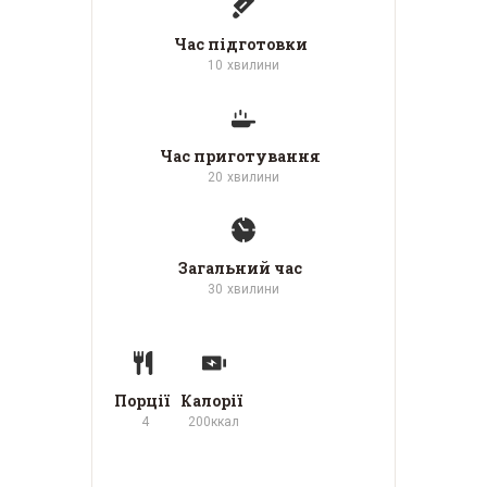
Час підготовки
10
хвилини
Час приготування
20
хвилини
Загальний час
30
хвилини
Порції
Калорії
4
200
ккал