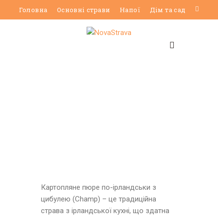
Головна
Основні страви
Напої
Дім та сад
Картопляне пюре по-ірландськи з
цибулею (Champ) – це традиційна
страва з ірландської кухні, що здатна