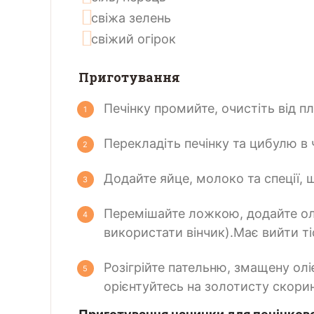
свіжа зелень
свіжий огірок
Приготування
Печінку промийте, очистіть від 
Перекладіть печінку та цибулю в 
Додайте яйце, молоко та спеції,
Перемішайте ложкою, додайте ол
використати вінчик).Має вийти ті
Розігрійте пательню, змащену олі
орієнтуйтесь на золотисту скори