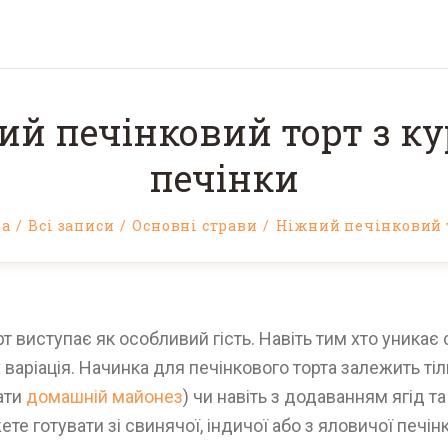
ий печінковий торт з ку
печінки
на
Всі записи
Основні страви
Ніжний печінковий то
рт виступає як особливий гість. Навіть тим хто уника
 варіація. Начинка для печінкового торта залежить ті
ати
домашній майонез
) чи навіть з додаванням ягід т
те готувати зі свинячої, індичої або з яловичої печінк