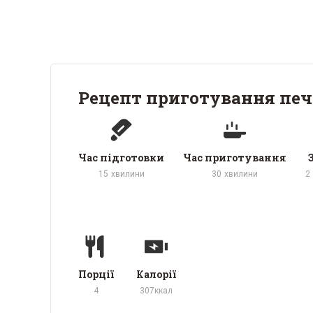
Рецепт приготування печ
Час підготовки
Час приготування
15
хвилини
30
хвилини
2
Порції
Калорії
4
307
ккал