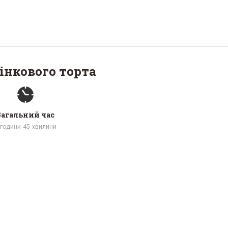
інкового торта
Загальний час
години
45
хвилини