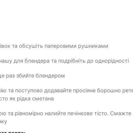
плівок та обсушіть паперовими рушниками
чашу для блендера та подрібніть до однорідності
 ще раз збийте блендером
ію та поступово додавайте просіяне борошно рет
сто як рідка сметана
єю та рівномірно налийте печінкове тісто. Смажте 
нку