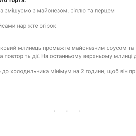
го торта:
та змішуємо з майонезом, сіллю та перцем
йсами наріжте огірок
чінковий млинець промажте майонезним соусом та 
 повторіть дії. На останньому верхньому млинці д
е до холодильника мінімум на 2 години, щоб він п