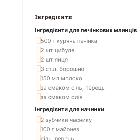
Інгредієнти
Інгредієнти для печінкових млинців
500
г
куряча печінка
2
шт
цибуля
2
шт
яйця
3
ст.л.
борошно
150
мл
молоко
за смаком
сіль, перець
за смаком
олія
Інгредієнти для начинки
2
зубчики
часнику
100
г
майонез
сіль, перець