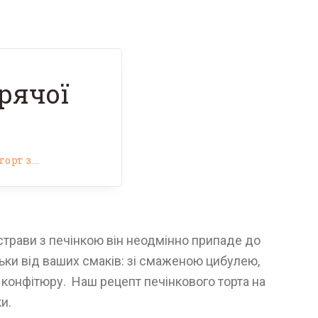
рячої
рт з...
є страви з печінкою він неодмінно припаде до
льки від ваших смаків: зі смаженою цибулею,
а конфітюру. Наш рецепт печінкового торта на
и.