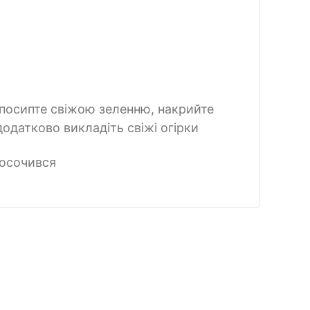
посипте свіжою зеленню, накрийте
одатково викладіть свіжі огірки
росочився