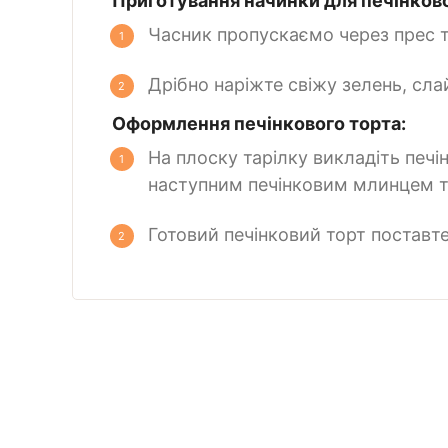
Приготування начинки для печінково
Часник пропускаємо через прес 
Дрібно наріжте свіжу зелень, сла
Оформлення печінкового торта:
На плоску тарілку викладіть пе
наступним печінковим млинцем та
Готовий печінковий торт поставт