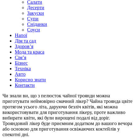
Салати
Десерти
Закуски
Супи
Сніданки
Соуси
Напої
Дім та сад
Здоровʼя
Мода та краса
Сімʼя
Бізнес
Техніка
Авто
Корисно знати
Контакти
Чи знали ви, що з пелюсток чайної троянди можна
приготувати неймовірно смачний лікер? Чайна троянда цвіте
протягом усього літа, даруючи безліч квітів, які можна
використовувати для приготування лікеру, проте важливо
вибирати квіти, які були вирощені подалі від доріг.
Трояндовий лікер буде приємним додатком до вашого вечора
або основою для приготування освіжаючих коктейлів у
спекотні дні.