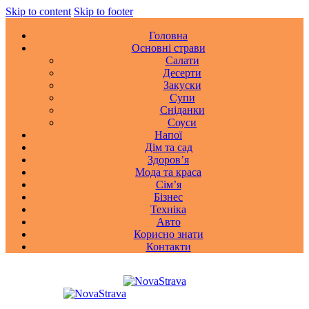
Skip to content
Skip to footer
Головна
Основні страви
Салати
Десерти
Закуски
Супи
Сніданки
Соуси
Напої
Дім та сад
Здоровʼя
Мода та краса
Сімʼя
Бізнес
Техніка
Авто
Корисно знати
Контакти