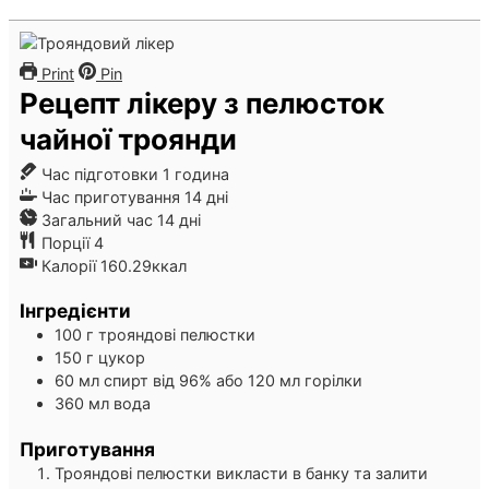
Print
Pin
Рецепт лікеру з пелюсток
чайної троянди
година
Час підготовки
1
година
дні
Час приготування
14
дні
дні
Загальний час
14
дні
Порції
4
Калорії
160.29
ккал
Інгредієнти
100
г
трояндові пелюстки
150
г
цукор
60
мл
спирт від 96%
або 120 мл горілки
360
мл
вода
Приготування
Трояндові пелюстки викласти в банку та залити