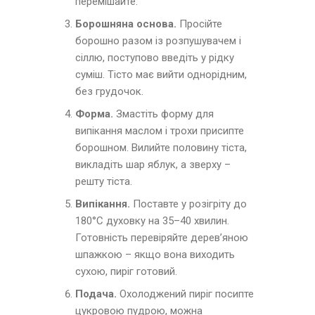
перемішайте.
Борошняна основа.
Просійте
борошно разом із розпушувачем і
сіллю, поступово введіть у рідку
суміш. Тісто має вийти однорідним,
без грудочок.
Форма.
Змастіть форму для
випікання маслом і трохи присипте
борошном. Вилийте половину тіста,
викладіть шар яблук, а зверху –
решту тіста.
Випікання.
Поставте у розігріту до
180°С духовку на 35–40 хвилин.
Готовність перевіряйте дерев’яною
шпажкою – якщо вона виходить
сухою, пиріг готовий.
Подача.
Охолоджений пиріг посипте
цукровою пудрою, можна