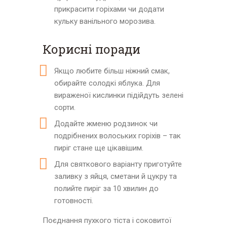
прикрасити горіхами чи додати
кульку ванільного морозива.
Корисні поради
Якщо любите більш ніжний смак,
обирайте солодкі яблука. Для
вираженої кислинки підійдуть зелені
сорти.
Додайте жменю родзинок чи
подрібнених волоських горіхів – так
пиріг стане ще цікавішим.
Для святкового варіанту приготуйте
заливку з яйця, сметани й цукру та
полийте пиріг за 10 хвилин до
готовності.
Поєднання пухкого тіста і соковитої