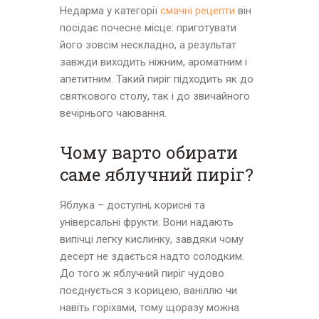
Недарма у категорії
смачні рецепти
він
посідає почесне місце: приготувати
його зовсім нескладно, а результат
завжди виходить ніжним, ароматним і
апетитним. Такий пиріг підходить як до
святкового столу, так і до звичайного
вечірнього чаювання.
Чому варто обирати
саме яблучний пиріг?
Яблука – доступні, корисні та
універсальні фрукти. Вони надають
випічці легку кислинку, завдяки чому
десерт не здається надто солодким.
До того ж яблучний пиріг чудово
поєднується з корицею, ваніллю чи
навіть горіхами, тому щоразу можна