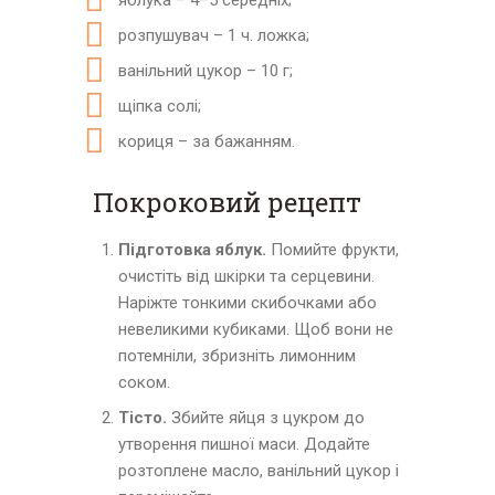
яблука – 4–5 середніх;
розпушувач – 1 ч. ложка;
ванільний цукор – 10 г;
щіпка солі;
кориця – за бажанням.
Покроковий рецепт
Підготовка яблук.
Помийте фрукти,
очистіть від шкірки та серцевини.
Наріжте тонкими скибочками або
невеликими кубиками. Щоб вони не
потемніли, збризніть лимонним
соком.
Тісто.
Збийте яйця з цукром до
утворення пишної маси. Додайте
розтоплене масло, ванільний цукор і