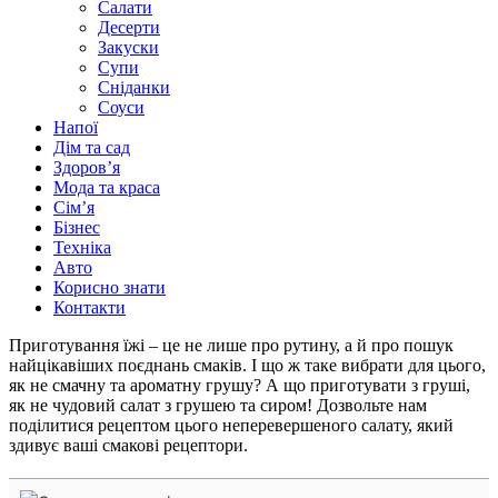
Салати
Десерти
Закуски
Супи
Сніданки
Соуси
Напої
Дім та сад
Здоровʼя
Мода та краса
Сімʼя
Бізнес
Техніка
Авто
Корисно знати
Контакти
Приготування їжі – це не лише про рутину, а й про пошук
найцікавіших поєднань смаків. І що ж таке вибрати для цього,
як не смачну та ароматну грушу? А що приготувати з груші,
як не чудовий салат з грушею та сиром! Дозвольте нам
поділитися рецептом цього неперевершеного салату, який
здивує ваші смакові рецептори.