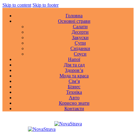
Skip to content
Skip to footer
Головна
Основні страви
Салати
Десерти
Закуски
Супи
Сніданки
Соуси
Напої
Дім та сад
Здоровʼя
Мода та краса
Сімʼя
Бізнес
Техніка
Авто
Корисно знати
Контакти