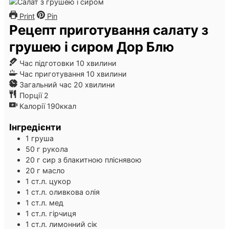
Print
Pin
Рецепт приготування салату з
грушею і сиром Дор Блю
хвилини
Час підготовки
10
хвилини
хвилини
Час приготування
10
хвилини
хвилини
Загальний час
20
хвилини
Порції
2
Калорії
190
ккал
Інгредієнти
1
груша
50
г
рукола
20
г
сир з блакитною пліснявою
20
г
масло
1
ст.л.
цукор
1
ст.л.
оливкова олія
1
ст.л.
мед
1
ст.л.
гірчиця
1
ст.л.
лимонний сік