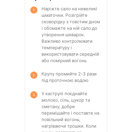
Наріжте сало на невеликі
шматочки. Розігрійте
сковорідку з товстим дном
і обсмажте на ній сало до
утворення шкварок.
Важливо контролювати
температуру і
використовувати середній
або помірний вогонь
Крупу промийте 2-3 рази
під проточною водою
У каструлі поєднайте
молоко, сіль, цукор та
сметану, добре
перемішайте і поставте на
повільний вогонь,
нагріваючи трошки. Коли