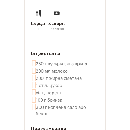
Порції
Калорії
1
267
ккал
Інгредієнти
250
г
кукурудзяна крупа
200
мл
молоко
200
г
жирна сметана
1
ст.л.
цукор
сіль, перець
100
г
бринза
300
г
копчене сало або
бекон
Приготування