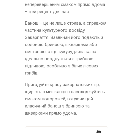
неперевершеним смаком прямо вдома
– цей рецепт для вас.
Банош – це не лише страва, а справжня
частина культурного досвіду
Закарпаття. Зазвичай його подають з
солоною бринзою, шкварками або
сметаною, а ще кукурудзяна каша
ідеально поєднується з грибною
підливою, особливо з білих лісових
грибів.
Пригадуйте красу закарпатських гір,
щирість її мешканців і насолоджуйтесь
смаком подорожей, готуючи цей
класичний банош з бринзою та
шкварками прямо удома.