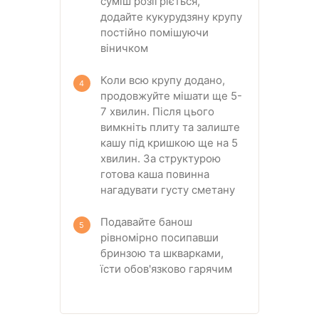
суміш розігріється,
додайте кукурудзяну крупу
постійно помішуючи
віничком
Коли всю крупу додано,
продовжуйте мішати ще 5-
7 хвилин. Після цього
вимкніть плиту та залиште
кашу під кришкою ще на 5
хвилин. За структурою
готова каша повинна
нагадувати густу сметану
Подавайте банош
рівномірно посипавши
бринзою та шкварками,
їсти обов'язково гарячим