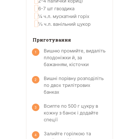
2-4
палички
кориці
6-7
шт
гвоздика
¼
ч.л.
мускатний горіх
⅓
ч.л.
ванільний цукор
Приготування
Вишню промийте, видаліть
плодоніжки й, за
бажанням, кісточки
Вишні порівну розподіліть
по двох трилітрових
банках
Всипте по 500 г цукру в
кожну з банок і додайте
спеції
Залийте горілкою та