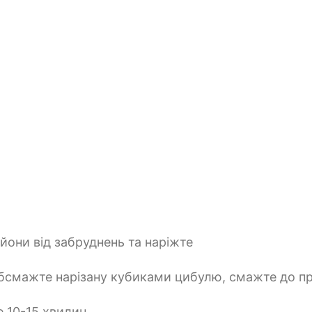
они від забруднень та наріжте
і обсмажте нарізану кубиками цибулю, смажте до п
е 10-15 хвилин