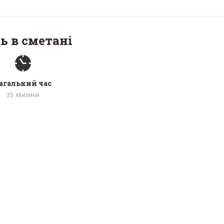
ь в сметані
агальний час
35
хвилини