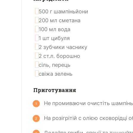
500
г
шампіньйони
200
мл
сметана
100
мл
вода
1
шт
цибуля
2
зубчики
часнику
2
ст.л.
борошно
сіль, перець
свіжа зелень
Приготування
Не промиваючи очистіть шампіньй
На розігрітій с олією сковорідц
Додайте гриби, спеції та тушкуйт