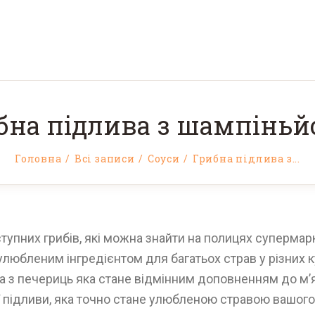
бна підлива з шампіньй
Головна
Всі записи
Соуси
Грибна підлива з...
упних грибів, які можна знайти на полицях супермарк
х улюбленим інгредієнтом для багатьох страв у різних 
ва з печериць яка стане відмінним доповненням до м’
ї підливи, яка точно стане улюбленою стравою вашог