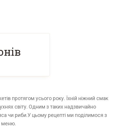
онів
етів протягом усього року. Їхній ніжний смак
кухнях світу. Одним з таких надзвичайно
яса чи риби.У цьому рецепті ми поділимося з
о меню.