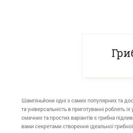
Гри
Шампіньйони одні з самих популярних та дост
та універсальність в приготуванні роблять ї
смачних та простих варіантів є грибна підли
вами секретами створення ідеальної грибно