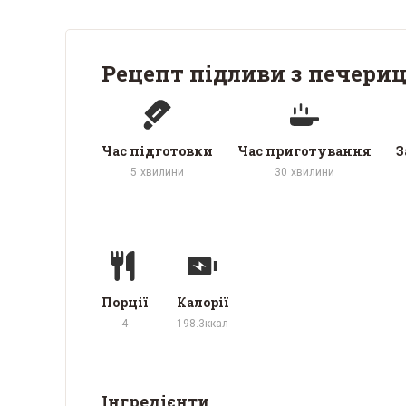
Рецепт підливи з печериц
Час підготовки
Час приготування
З
5
хвилини
30
хвилини
Порції
Калорії
4
198.3
ккал
Інгредієнти