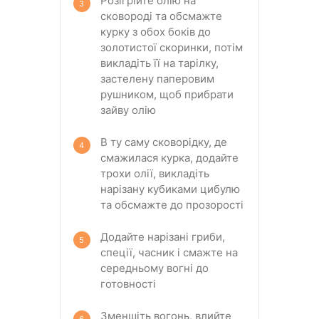
Розігрійте олію на
сковороді та обсмажте
курку з обох боків до
золотистої скоринки, потім
викладіть її на тарілку,
застелену паперовим
рушником, щоб прибрати
зайву олію
В ту саму сковорідку, де
смажилася курка, додайте
трохи олії, викладіть
нарізану кубиками цибулю
та обсмажте до прозорості
Додайте нарізані гриби,
спеції, часник і смажте на
середньому вогні до
готовності
Зменшіть вогонь, влийте