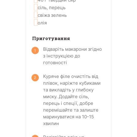
сіль, перець
свіжа зелень
олія
Приготування
Відваріть макарони згідно
з інструкцією до
готовності
Куряче філе очистіть від
плівок, наріжте кубиками
та викладіть у глибоку
миску. Додайте сіль,
перець і спеції, добре
перемішайте та залиште
маринуватися на 10-15
хвилин