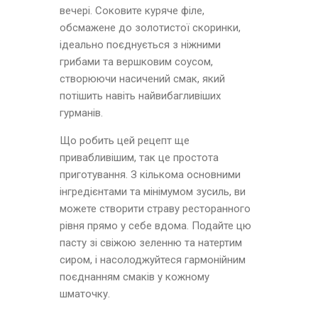
вечері. Соковите куряче філе,
обсмажене до золотистої скоринки,
ідеально поєднується з ніжними
грибами та вершковим соусом,
створюючи насичений смак, який
потішить навіть найвибагливіших
гурманів.
Що робить цей рецепт ще
привабливішим, так це простота
приготування. З кількома основними
інгредієнтами та мінімумом зусиль, ви
можете створити страву ресторанного
рівня прямо у себе вдома. Подайте цю
пасту зі свіжою зеленню та натертим
сиром, і насолоджуйтеся гармонійним
поєднанням смаків у кожному
шматочку.