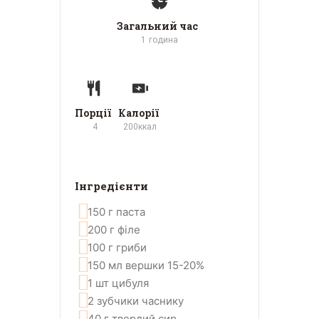
Загальний час
1
година
Порції
Калорії
4
200
ккал
Інгредієнти
150
г
паста
200
г
філе
100
г
гриби
150
мл
вершки 15-20%
1
шт
цибуля
2
зубчики
часнику
40
г
твердий сир