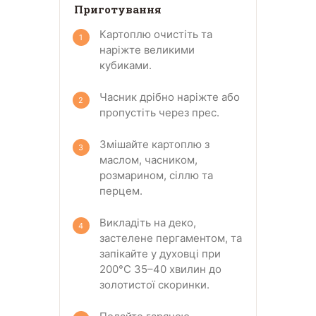
Приготування
Картоплю очистіть та
наріжте великими
кубиками.
Часник дрібно наріжте або
пропустіть через прес.
Змішайте картоплю з
маслом, часником,
розмарином, сіллю та
перцем.
Викладіть на деко,
застелене пергаментом, та
запікайте у духовці при
200°C 35–40 хвилин до
золотистої скоринки.