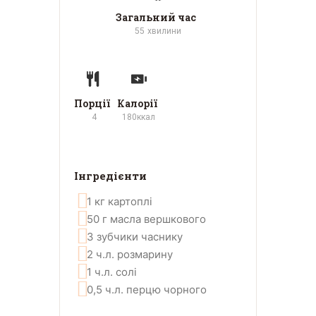
Загальний час
55
хвилини
Порції
Калорії
4
180
ккал
Інгредієнти
1
кг
картоплі
50
г
масла вершкового
3
зубчики
часнику
2
ч.л.
розмарину
1
ч.л.
солі
0,5
ч.л.
перцю чорного