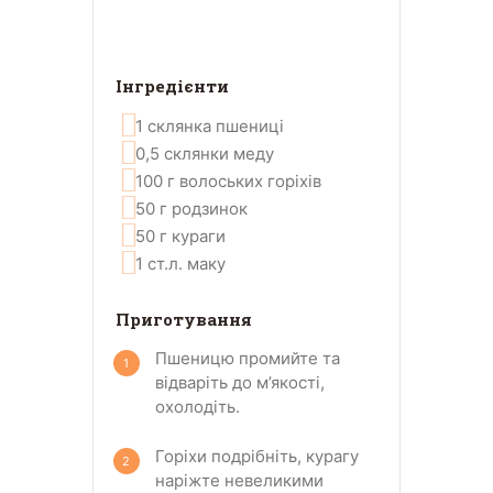
Інгредієнти
1
склянка
пшениці
0,5
склянки
меду
100
г
волоських горіхів
50
г
родзинок
50
г
кураги
1
ст.л.
маку
Приготування
Пшеницю промийте та
відваріть до м’якості,
охолодіть.
Горіхи подрібніть, курагу
наріжте невеликими