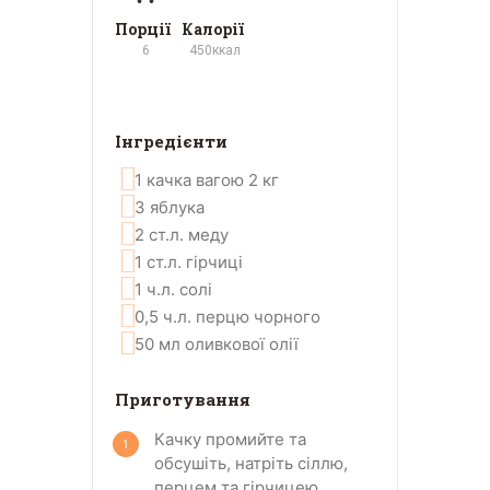
Порції
Калорії
6
450
ккал
Інгредієнти
1
качка вагою 2 кг
3
яблука
2
ст.л.
меду
1
ст.л.
гірчиці
1
ч.л.
солі
0,5
ч.л.
перцю чорного
50
мл
оливкової олії
Приготування
Качку промийте та
обсушіть, натріть сіллю,
перцем та гірчицею.