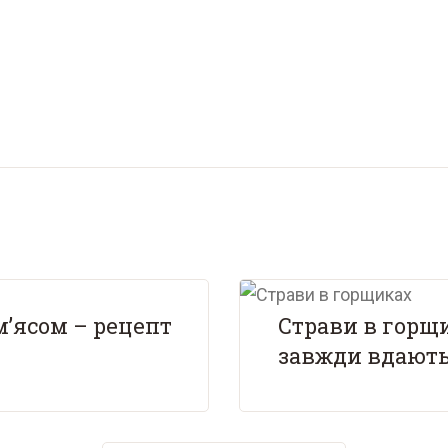
м’ясом – рецепт
Страви в горщи
завжди вдают