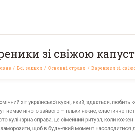
реники зі свіжою капус
овна
Всі записи
Основні страви
Вареники зі свіжо
мічний хіт української кухні, який, здається, любить 
ут немає нічого зайвого – тільки ніжне, еластичне тіс
то кулінарна справа, це сімейний ритуал, коли кожен б
 і заморозити, щоб в будь-який момент насолодитися