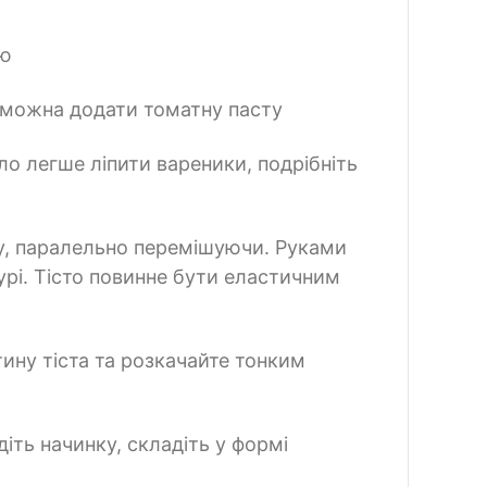
ою
ям можна додати томатну пасту
ло легше ліпити вареники, подрібніть
оду, паралельно перемішуючи. Руками
турі. Тісто повинне бути еластичним
тину тіста та розкачайте тонким
ть начинку, складіть у формі