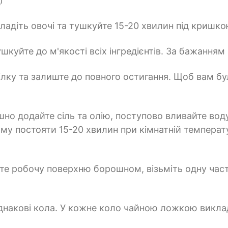
і
икладіть овочі та тушкуйте 15-20 хвилин під кришк
ушкуйте до м'якості всіх інгредієнтів. За бажанн
ілку та залиште до повного остигання. Щоб вам бу
ошно додайте сіль та олію, поступово вливайте в
 йому постояти 15-20 хвилин при кімнатній темпера
пте робочу поверхню борошном, візьміть одну час
накові кола. У кожне коло чайною ложкою викладі