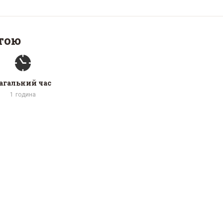
тою
агальний час
1
година