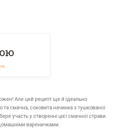
тою
ю...
кожен! Але цей рецепт ще й ідеально
то та смачна, соковита начинка з тушкованої
ере участь у створенні цієї смачної страви.
 домашніми вареничками.