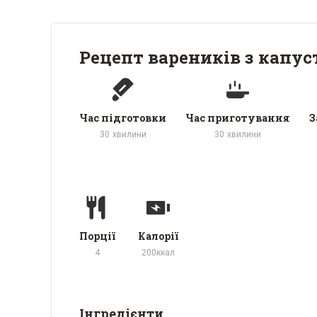
Рецепт вареників з капус
Час підготовки
Час приготування
З
30
хвилини
30
хвилини
Порції
Калорії
4
200
ккал
Інгредієнти