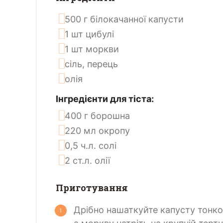
500
г
білокачанної капусти
1
шт
цибулі
1
шт
моркви
сіль, перець
олія
Інгредієнти для тіста:
400
г
борошна
220
мл
окропу
0,5
ч.л.
солі
2
ст.л.
олії
Приготування
Дрібно нашаткуйте капусту тонко