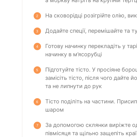
а моркву натріть на крупній тертц
На сковорідці розігрійте олію, в
Додайте спеції, перемішайте та т
Готову начинку перекладіть у тар
начинку в м’ясорубці
Підготуйте тісто. У просіяне бор
замісіть тісто, після чого дайте
та не липнути до рук
Тісто поділіть на частини. Приси
шаром
За допомогою склянки виріжте од
півмісяця та щільно защепіть краї