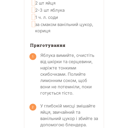
2
шт
яйця
2-3
шт
яблука
1
ч. л.
соди
за смаком
ванільний цукор,
кориця
Приготування
Яблука вимийте, очистіть
від шкірки та серцевини,
наріжте тонкими
скибочками. Полийте
лимонним соком, щоб
вони не потемніли, поки
готується тісто.
У глибокій мисці змішайте
яйця, звичайний та
ванільний цукор і збийте за
допомогою блендера.