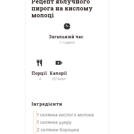
Рецепт яблучного
пирога на кислому
молоці
Загальний час
1
година
Порції
Калорії
4
251
ккал
Інгредієнти
1
склянка
кислого молока
1
склянка
цукру
2
склянки
борошна