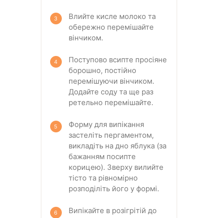
Влийте кисле молоко та
обережно перемішайте
вінчиком.
Поступово всипте просіяне
борошно, постійно
перемішуючи вінчиком.
Додайте соду та ще раз
ретельно перемішайте.
Форму для випікання
застеліть пергаментом,
викладіть на дно яблука (за
бажанням посипте
корицею). Зверху вилийте
тісто та рівномірно
розподіліть його у формі.
Випікайте в розігрітій до