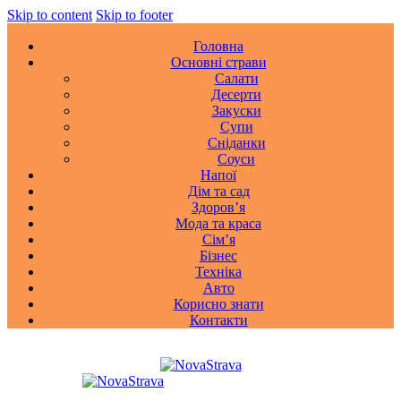
Skip to content
Skip to footer
Головна
Основні страви
Салати
Десерти
Закуски
Супи
Сніданки
Соуси
Напої
Дім та сад
Здоровʼя
Мода та краса
Сімʼя
Бізнес
Техніка
Авто
Корисно знати
Контакти