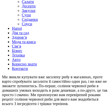
Салати
Десерти
Закуски
Супи
Сніданки
Соуси
Напої
Дім та сад
Здоровʼя
Мода та краса
Сімʼя
Бізнес
Техніка
Авто
Корисно знати
Контакти
Ми звикли купувати вже засолену рибу в магазинах, проте
варто спробувати засолити її самостійно один раз, і ви вже не
зможете зупинитись. По-перше, соління червоної риби в
домашніх умовах виходить в рази дешевше, а по-друге, це так
просто і смачно. Ми пропонуємо вам перевірений роками
рецепт соління червоної риби для якого вам знадобиться
всього 3 інгредієнти і трішки терпіння.