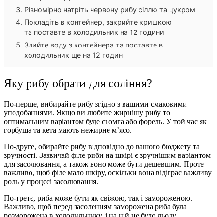
Рівномірно натріть червону рибу сіллю та цукром
Покладіть в контейнер, закрийте кришкою
та поставте в холодильник на 12 години
Злийте воду з контейнера та поставте в
холодильник ще на 12 годин
Яку рибу обрати для соління?
По-перше, вибирайте рибу згідно з вашими смаковими
уподобаннями. Якщо ви любите жирнішу рибу то
оптимальним варіантом буде сьомга або форель. У той час як
горбуша та кета мають нежирне м’ясо.
По-друге, обирайте рибу відповідно до вашого бюджету та
зручності. Зазвичай філе риби на шкірі є зручнішим варіантом
для засолювання, а також воно може бути дешевшим. Проте
важливо, щоб філе мало шкіру, оскільки вона відіграє важливу
роль у процесі засолювання.
По-третє, риба може бути як свіжою, так і замороженою.
Важливо, щоб перед засоленням заморожена риба була
розморожена в холодильнику, і на ній не було льоду.