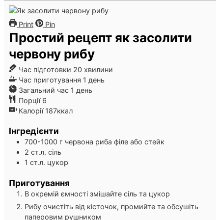
Print
Pin
Простий рецепт як засолити
червону рибу
хвилини
Час підготовки
20
хвилини
день
Час приготування
1
день
день
Загальний час
1
день
Порції
6
Калорії
187
ккал
Інгредієнти
700-1000
г
червона риба
філе або стейк
2
ст.л.
сіль
1
ст.л.
цукор
Приготування
В окремій ємності змішайте сіль та цукор
Рибу очистіть від кісточок, промийте та обсушіть
паперовим рушником