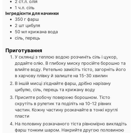
2
ст.л.
олія
1
ч.л.
сіль
Інгредієнти для начинки
350
г
фарш
2
шт
цибуля
50
мл
крижана вода
сіль, перець
Приготування
У склянці з теплою водою розчиніть сіль і цукор,
додайте олію. В глибоку миску просійте борошно та
влийте воду. Ретельно замісіть тісто, загорніть його
в харчову плівку й залиште на 15-30 хвилин
В іншій мисці з'єднайте фарш, дрібно нарізану
цибулю, сіль, перець та крижану воду
Присипте робочу поверхню борошном. Тісто
скрутіть в рулетик та поділіть на 10-12 рівних
частин. Кожну частину розкачайте в тонкі круглі
пласти
На половину розкачаного тіста рівномірно викладіть
фарш тонким шаром. Накрийте другою половиною