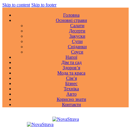
Skip to content
Skip to footer
Головна
Основні страви
Салати
Десерти
Закуски
Супи
Сніданки
Соуси
Напої
Дім та сад
Здоровʼя
Мода та краса
Сімʼя
Бізнес
Техніка
Авто
Корисно знати
Контакти