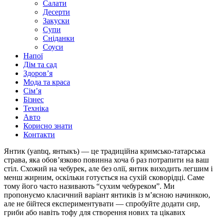
Салати
Десерти
Закуски
Супи
Сніданки
Соуси
Напої
Дім та сад
Здоровʼя
Мода та краса
Сімʼя
Бізнес
Техніка
Авто
Корисно знати
Контакти
Янтик (yantıq, янтыкъ) — це традиційна кримсько-татарська
страва, яка обов’язково повинна хоча б раз потрапити на ваш
стіл. Схожий на чебурек, але без олії, янтик виходить легшим і
менш жирним, оскільки готується на сухій сковорідці. Саме
тому його часто називають “сухим чебуреком”. Ми
пропонуємо класичний варіант янтиків із м’ясною начинкою,
але не бійтеся експериментувати — спробуйте додати сир,
гриби або навіть тофу для створення нових та цікавих