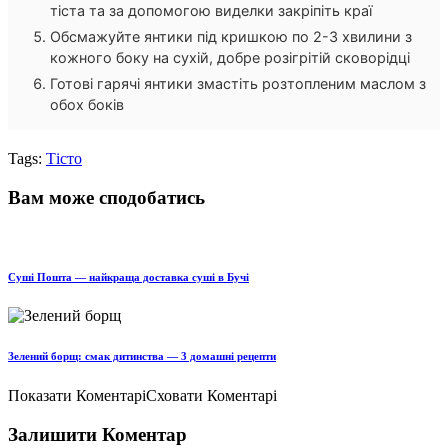
тіста та за допомогою виделки закріпіть краї
Обсмажуйте янтики під кришкою по 2-3 хвилини з
кожного боку на сухій, добре розігрітій сковорідці
Готові гарячі янтики змастіть розтопленим маслом з
обох боків
Tags:
Тісто
Вам може сподобатись
Суші Пошта — найкраща доставка суші в Бучі
Зелений борщ: смак дитинства — 3 домашні рецепти
Показати Коментарі
Сховати Коментарі
Залишити Коментар