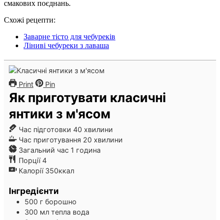
смакових поєднань.
Схожі рецепти:
Заварне тісто для чебуреків
Ліниві чебуреки з лаваша
Print
Pin
Як приготувати класичні
янтики з м'ясом
хвилини
Час підготовки
40
хвилини
хвилини
Час приготування
20
хвилини
година
Загальний час
1
година
Порції
4
Калорії
350
ккал
Інгредієнти
500
г
борошно
300
мл
тепла вода