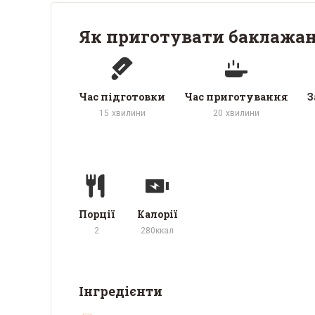
Як приготувати баклажан
Час підготовки
Час приготування
З
15
хвилини
20
хвилини
Порції
Калорії
2
280
ккал
Інгредієнти