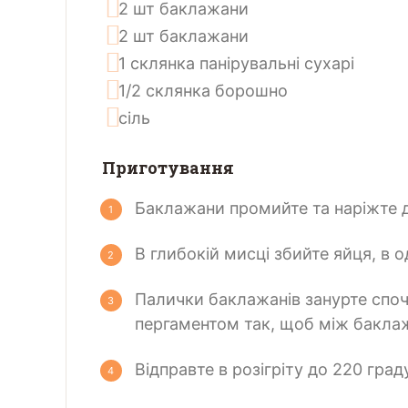
2
шт
баклажани
2
шт
баклажани
1
склянка
панірувальні сухарі
1/2
склянка
борошно
сіль
Приготування
Баклажани промийте та наріжте д
В глибокій мисці збийте яйця, в о
Палички баклажанів занурте споча
пергаментом так, щоб між бакла
Відправте в розігріту до 220 град