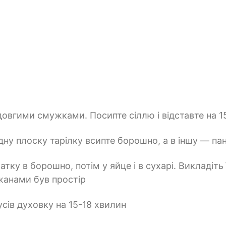
овгими смужками. Посипте сіллю і відставте на 1
дну плоску тарілку всипте борошно, а в іншу — пан
тку в борошно, потім у яйце і в сухарі. Викладіть 
жанами був простір
усів духовку на 15-18 хвилин