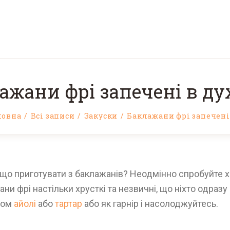
ажани фрі запечені в ду
ловна
Всі записи
Закуски
Баклажани фрі запечені в
 що приготувати з баклажанів? Неодмінно спробуйте х
 фрі настільки хрусткі та незвичні, що ніхто одразу і
усом
айолі
або
тартар
або як гарнір і насолоджуйтесь.