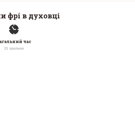
и фрі в духовці
агальний час
35
хвилини