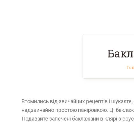
Бакл
Го
Втомились від звичайних рецептів і шукаєте,
надзвичайно простою паніровкою. Ці баклажани
Подавайте запечені баклажани в клярі з со