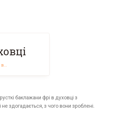
ховці
...
русткі баклажани фрі в духовці з
 не здогадається, з чого вони зроблені.