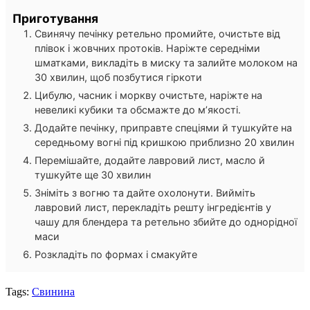
Приготування
Свинячу печінку ретельно промийте, очистьте від
плівок і жовчних протоків. Наріжте середніми
шматками, викладіть в миску та залийте молоком на
30 хвилин, щоб позбутися гіркоти
Цибулю, часник і моркву очистьте, наріжте на
невеликі кубики та обсмажте до м’якості.
Додайте печінку, приправте спеціями й тушкуйте на
середньому вогні під кришкою приблизно 20 хвилин
Перемішайте, додайте лавровий лист, масло й
тушкуйте ще 30 хвилин
Зніміть з вогню та дайте охолонути. Вийміть
лавровий лист, перекладіть решту інгредієнтів у
чашу для блендера та ретельно збийте до однорідної
маси
Розкладіть по формах і смакуйте
Tags:
Свинина