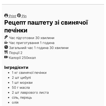
Print
Pin
Рецепт паштету зі свинячої
печінки
хвилини
Час підготовки
30
хвилини
година
Час приготування
1
година
година
хвилини
Загальний час
1
година
30
хвилини
Порції
2
Калорії
250
ккал
Інгредієнти
1
кг
свинячої печінки
2
шт
цибулі
1
шт
моркви
50
г
масла
2
шт
лаврового листа
сіль, перець
олія