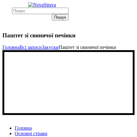
Пошук
Паштет зі свинячої печінки
Головна
Всі записи
Закуски
Паштет зі свинячої печінки
Головна
Основні страви