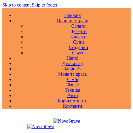
Skip to content
Skip to footer
Головна
Основні страви
Салати
Десерти
Закуски
Супи
Сніданки
Соуси
Напої
Дім та сад
Здоровʼя
Мода та краса
Сімʼя
Бізнес
Техніка
Авто
Корисно знати
Контакти