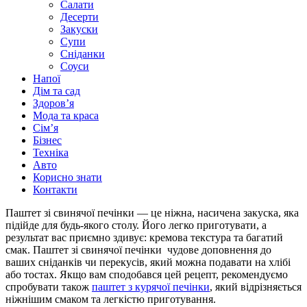
Салати
Десерти
Закуски
Супи
Сніданки
Соуси
Напої
Дім та сад
Здоровʼя
Мода та краса
Сімʼя
Бізнес
Техніка
Авто
Корисно знати
Контакти
Паштет зі свинячої печінки — це ніжна, насичена закуска, яка
підійде для будь-якого столу. Його легко приготувати, а
результат вас приємно здивує: кремова текстура та багатий
смак. Паштет зі свинячої печінки чудове доповнення до
ваших сніданків чи перекусів, який можна подавати на хлібі
або тостах. Якщо вам сподобався цей рецепт, рекомендуємо
спробувати також
паштет з курячої печінки
, який відрізняється
ніжнішим смаком та легкістю приготування.