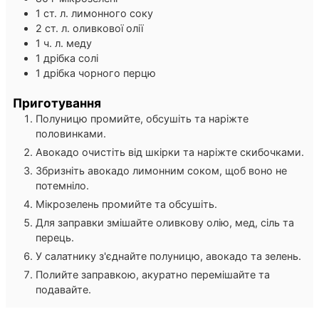
1
ст. л.
лимонного соку
2
ст. л.
оливкової олії
1
ч. л.
меду
1
дрібка
солі
1
дрібка
чорного перцю
Приготування
Полуницю промийте, обсушіть та наріжте
половинками.
Авокадо очистіть від шкірки та наріжте скибочками.
Збризніть авокадо лимонним соком, щоб воно не
потемніло.
Мікрозелень промийте та обсушіть.
Для заправки змішайте оливкову олію, мед, сіль та
перець.
У салатнику з'єднайте полуницю, авокадо та зелень.
Полийте заправкою, акуратно перемішайте та
подавайте.