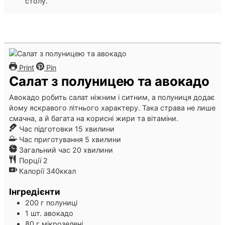
столу.
Print
Pin
Салат з полуницею та авокадо
Авокадо робить салат ніжним і ситним, а полуниця додає
йому яскравого літнього характеру. Така страва не лише
смачна, а й багата на корисні жири та вітаміни.
хвилини
Час підготовки
15
хвилини
хвилини
Час приготування
5
хвилини
хвилини
Загальний час
20
хвилини
Порції
2
Калорії
340
ккал
Інгредієнти
200
г
полуниці
1
шт.
авокадо
80
г
мікрозелені