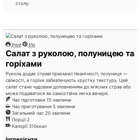
столу.
Print
Pin
Салат з руколою, полуницею та
горіхами
Рукола додає страві приємної пікантності, полуниця —
свіжості, а горіхи забезпечують хрустку текстуру. Цей
салат стане чудовим доповненням до м'ясних страв або
може подаватися як самостійна легка вечеря.
хвилини
Час підготовки
15
хвилини
хвилини
Час приготування
5
хвилини
хвилини
Загальний час
20
хвилини
Порції
2
Калорії
310
ккал
Інгредієнти