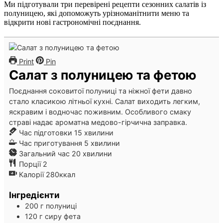
Ми підготували три перевірені рецепти сезонних салатів із
полуницею, які допоможуть урізноманітнити меню та
відкрити нові гастрономічні поєднання.
Print
Pin
Салат з полуницею та фетою
Поєднання соковитої полуниці та ніжної фети давно
стало класикою літньої кухні. Салат виходить легким,
яскравим і водночас поживним. Особливого смаку
страві надає ароматна медово-гірчична заправка.
хвилини
Час підготовки
15
хвилини
хвилини
Час приготування
5
хвилини
хвилини
Загальний час
20
хвилини
Порції
2
Калорії
280
ккал
Інгредієнти
200
г
полуниці
120
г
сиру фета