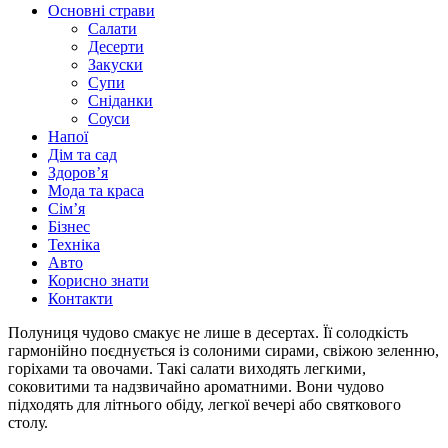
Основні страви
Салати
Десерти
Закуски
Супи
Сніданки
Соуси
Напої
Дім та сад
Здоровʼя
Мода та краса
Сімʼя
Бізнес
Техніка
Авто
Корисно знати
Контакти
Полуниця чудово смакує не лише в десертах. Її солодкість
гармонійно поєднується із солоними сирами, свіжою зеленню,
горіхами та овочами. Такі салати виходять легкими,
соковитими та надзвичайно ароматними. Вони чудово
підходять для літнього обіду, легкої вечері або святкового
столу.