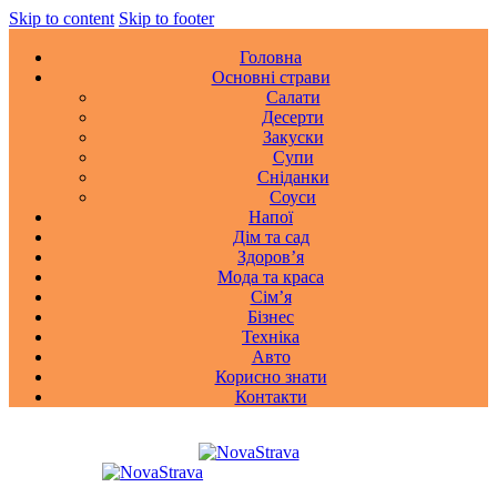
Skip to content
Skip to footer
Головна
Основні страви
Салати
Десерти
Закуски
Супи
Сніданки
Соуси
Напої
Дім та сад
Здоровʼя
Мода та краса
Сімʼя
Бізнес
Техніка
Авто
Корисно знати
Контакти