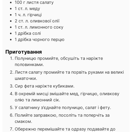
100
г
листя салату
1
ст. л.
меду
1
ч. л.
гірчиці
2
ст. л.
оливкової олії
1
ст. л.
лимонного соку
1
дрібка
солі
1
дрібка
чорного перцю
Приготування
Полуницю промийте, обсушіть та наріжте
половинками.
Листя салату промийте та порвіть руками на великі
шматочки.
Сир фета наріжте кубиками.
В окремій мисці змішайте мед, гірчицю, оливкову
олію та лимонний сік.
У салатнику з'єднайте полуницю, салат і фету.
Полийте заправкою, посоліть та поперчіть за
смаком.
Обережно перемішайте та одразу подавайте до