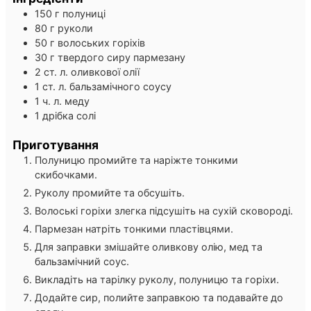
150
г
полуниці
80
г
руколи
50
г
волоських горіхів
30
г
твердого сиру пармезану
2
ст. л.
оливкової олії
1
ст. л.
бальзамічного соусу
1
ч. л.
меду
1
дрібка
солі
Приготування
Полуницю промийте та наріжте тонкими
скибочками.
Руколу промийте та обсушіть.
Волоські горіхи злегка підсушіть на сухій сковороді.
Пармезан натріть тонкими пластівцями.
Для заправки змішайте оливкову олію, мед та
бальзамічний соус.
Викладіть на тарілку руколу, полуницю та горіхи.
Додайте сир, полийте заправкою та подавайте до