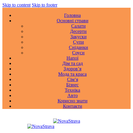
Skip to content
Skip to footer
Головна
Основні страви
Салати
Десерти
Закуски
Супи
Сніданки
Соуси
Напої
Дім та сад
Здоровʼя
Мода та краса
Сімʼя
Бізнес
Техніка
Авто
Корисно знати
Контакти