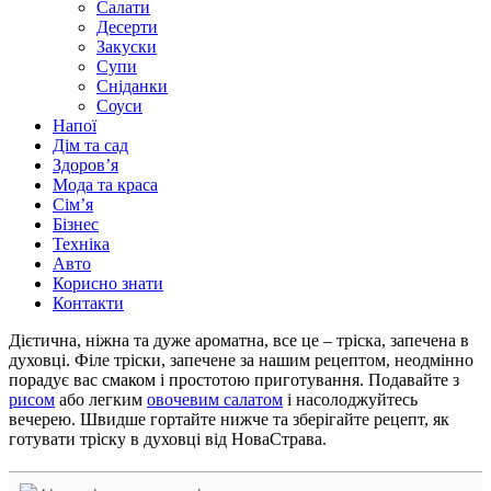
Салати
Десерти
Закуски
Супи
Сніданки
Соуси
Напої
Дім та сад
Здоровʼя
Мода та краса
Сімʼя
Бізнес
Техніка
Авто
Корисно знати
Контакти
Дієтична, ніжна та дуже ароматна, все це – тріска, запечена в
духовці. Філе тріски, запечене за нашим рецептом, неодмінно
порадує вас смаком і простотою приготування. Подавайте з
рисом
або легким
овочевим салатом
і насолоджуйтесь
вечерею. Швидше гортайте нижче та зберігайте рецепт, як
готувати тріску в духовці від НоваСтрава.