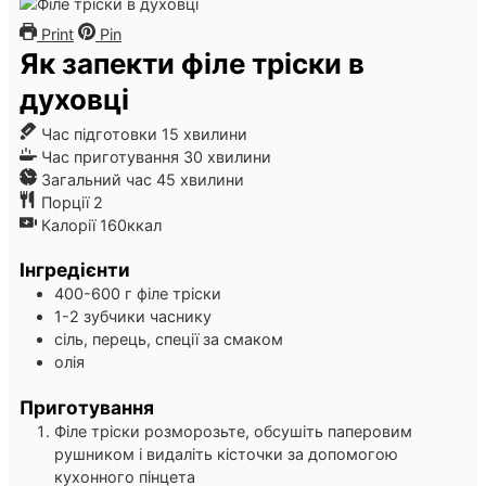
Print
Pin
Як запекти філе тріски в
духовці
хвилини
Час підготовки
15
хвилини
хвилини
Час приготування
30
хвилини
хвилини
Загальний час
45
хвилини
Порції
2
Калорії
160
ккал
Інгредієнти
400-600
г
філе тріски
1-2
зубчики
часнику
сіль, перець, спеції за смаком
олія
Приготування
Філе тріски розморозьте, обсушіть паперовим
рушником і видаліть кісточки за допомогою
кухонного пінцета