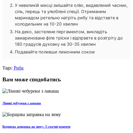
У невеликій мисці змішайте олію, видавлений часник,
сіль, перець та улюблені спеції. Отриманим
маринадом ретельно натріть рибу та відставте в
холодильник на 10-20 хвилин
На деко, застелене пергаментом, викладіть
замариноване філе тріски і відправте в розігріту до
180 градусів духовку на 30-35 хвилин
Подавайте поливши лимонним соком
Tags:
Риба
Вам може сподобатись
Ліниві чебуреки з лаваша
Борщова заправка на зиму: 3 смачні рецепти