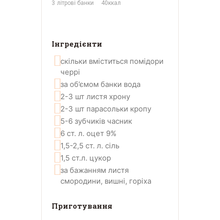
3
літрові банки
40
ккал
Інгредієнти
скільки вміститься
помідори
черрі
за об’ємом банки
вода
2-3
шт
листя хрону
2-3
шт
парасольки кропу
5-6
зубчиків
часник
6
ст. л.
оцет 9%
1,5-2,5
ст. л.
сіль
1,5
ст.л.
цукор
за бажанням
листя
смородини, вишні, горіха
Приготування