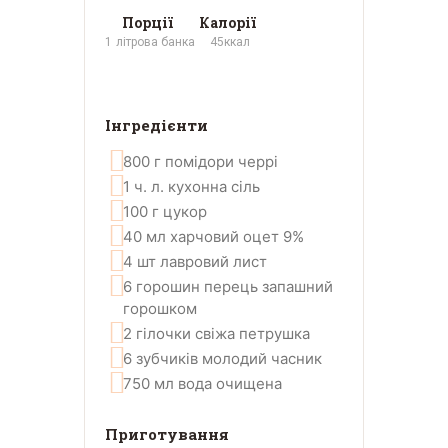
Порції
Калорії
1
літрова банка
45
ккал
Інгредієнти
800
г
помідори черрі
1
ч. л.
кухонна сіль
100
г
цукор
40
мл
харчовий оцет 9%
4
шт
лавровий лист
6
горошин
перець запашний
горошком
2
гілочки
свіжа петрушка
6
зубчиків
молодий часник
750
мл
вода очищена
Приготування