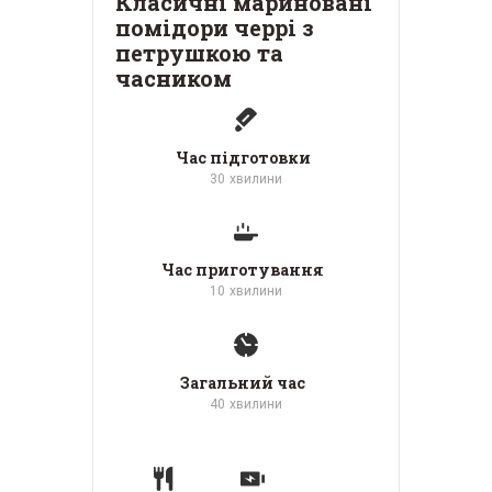
Класичні мариновані
помідори черрі з
петрушкою та
часником
Час підготовки
30
хвилини
Час приготування
10
хвилини
Загальний час
40
хвилини