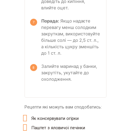
доведіть до кипіння,
влийте оцет.
Порада:
Якщо надаєте
перевагу менш солодким
закруткам, використовуйте
більше солі — до 2,5 ст. л.,
а кількість цукру зменшіть
до 1 ст. л.
Залийте маринад у банки,
закрутіть, укутайте до
охолодження.
Рецепти які можуть вам сподобатись:
Як консервувати огірки
Паштет з яловичої печінки