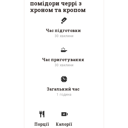
помідори черрі з
хроном та кропом
Час підготовки
30
хвилини
Час приготування
30
хвилини
Загальний час
1
година
Порції
Калорії