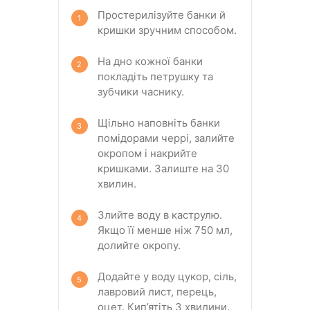
Простерилізуйте банки й
кришки зручним способом.
На дно кожної банки
покладіть петрушку та
зубчики часнику.
Щільно наповніть банки
помідорами черрі, залийте
окропом і накрийте
кришками. Залиште на 30
хвилин.
Злийте воду в каструлю.
Якщо її менше ніж 750 мл,
долийте окропу.
Додайте у воду цукор, сіль,
лавровий лист, перець,
оцет. Кип’ятіть 3 хвилини.