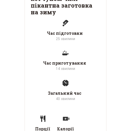
пікантна заготовка
на зиму
Час підготовки
25
хвилини
Час приготування
14
хвилини
Загальний час
40
хвилини
Порції
Калорії