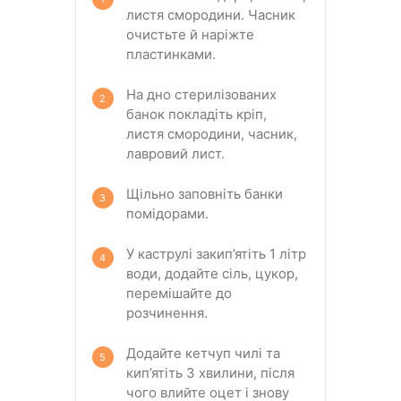
листя смородини. Часник
очистьте й наріжте
пластинками.
На дно стерилізованих
банок покладіть кріп,
листя смородини, часник,
лавровий лист.
Щільно заповніть банки
помідорами.
У каструлі закип’ятіть 1 літр
води, додайте сіль, цукор,
перемішайте до
розчинення.
Додайте кетчуп чилі та
кип’ятіть 3 хвилини, після
чого влийте оцет і знову