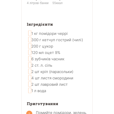
4
літрові банки
55
ккал
Інгредієнти
1
кг
помідори черрі
300
г
кетчуп гострий (чилі)
200
г
цукор
120
мл
оцет 9%
6
зубчиків
часник
2
ст. л.
сіль
2
шт
кріп (парасольки)
4
шт
листя смородини
2
шт
лавровий лист
1
л
вода
Приготування
Помийте помідори, зелень,