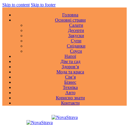
Skip to content
Skip to footer
Головна
Основні страви
Салати
Десерти
Закуски
Супи
Сніданки
Соуси
Напої
Дім та сад
Здоровʼя
Мода та краса
Сімʼя
Бізнес
Техніка
Авто
Корисно знати
Контакти