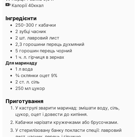
Калорії
40
ккал
Інгредієнти
250-300
г
кабачки
2
зубці
часник
2
шт.
лавровий лист
2,3
горошини
перець духмяний
5
горошин
перець чорний
1
ч. л.
гірчиця в зернах
Для маринаду
1
л
вода
¾
склянки
оцет 9%
2
ст. л.
сіль
250
мл
цукор
Приготування
У каструлі зварити маринад: змішати воду, сіль,
цукор, оцет і довести до кипіння.
Кабачки нарізати кружечками або брусочками.
У стерилізовану банку покласти спеції: лавровий
лист, часник, перець і гірчицю.