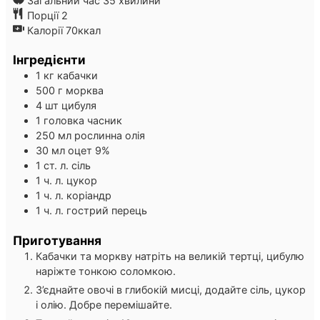
Загальний час
35
хвилини
Порції
2
Калорії
70
ккал
Інгредієнти
1
кг
кабачки
500
г
морква
4
шт
цибуля
1
головка
часник
250
мл
рослинна олія
30
мл
оцет 9%
1
ст. л.
сіль
1
ч. л.
цукор
1
ч. л.
коріандр
1
ч. л.
гострий перець
Приготування
Кабачки та моркву натріть на великій тертці, цибулю
наріжте тонкою соломкою.
З’єднайте овочі в глибокій мисці, додайте сіль, цукор
і олію. Добре перемішайте.