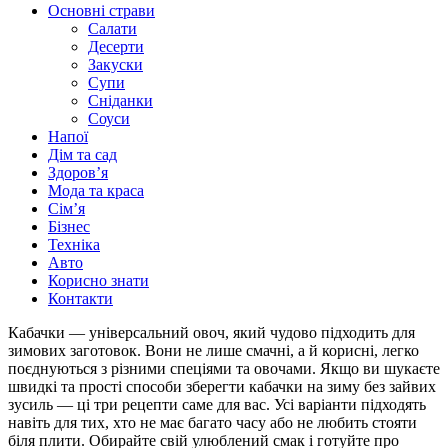
Основні страви
Салати
Десерти
Закуски
Супи
Сніданки
Соуси
Напої
Дім та сад
Здоровʼя
Мода та краса
Сімʼя
Бізнес
Техніка
Авто
Корисно знати
Контакти
Кабачки — універсальний овоч, який чудово підходить для
зимових заготовок. Вони не лише смачні, а й корисні, легко
поєднуються з різними спеціями та овочами. Якщо ви шукаєте
швидкі та прості способи зберегти кабачки на зиму без зайвих
зусиль — ці три рецепти саме для вас. Усі варіанти підходять
навіть для тих, хто не має багато часу або не любить стояти
біля плити. Обирайте свій улюблений смак і готуйте про