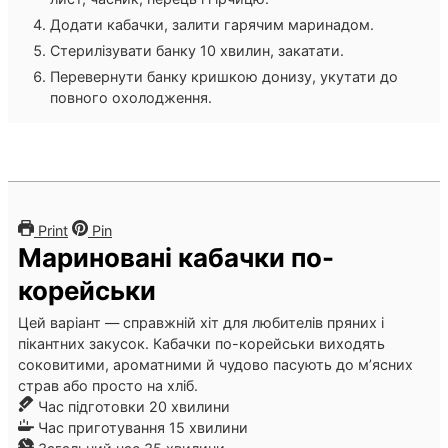
Додати кабачки, залити гарячим маринадом.
Стерилізувати банку 10 хвилин, закатати.
Перевернути банку кришкою донизу, укутати до
повного охолодження.
Print
Pin
Мариновані кабачки по-
корейськи
Цей варіант — справжній хіт для любителів пряних і
пікантних закусок. Кабачки по-корейськи виходять
соковитими, ароматними й чудово пасують до м’ясних
страв або просто на хліб.
хвилини
Час підготовки
20
хвилини
хвилини
Час приготування
15
хвилини
хвилини