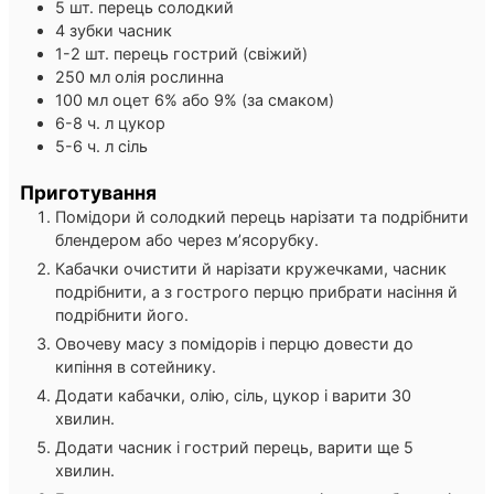
5
шт.
перець солодкий
4
зубки
часник
1-2
шт.
перець гострий (свіжий)
250
мл
олія рослинна
100
мл
оцет 6% або 9% (за смаком)
6-8
ч. л
цукор
5-6
ч. л
сіль
Приготування
Помідори й солодкий перець нарізати та подрібнити
блендером або через м’ясорубку.
Кабачки очистити й нарізати кружечками, часник
подрібнити, а з гострого перцю прибрати насіння й
подрібнити його.
Овочеву масу з помідорів і перцю довести до
кипіння в сотейнику.
Додати кабачки, олію, сіль, цукор і варити 30
хвилин.
Додати часник і гострий перець, варити ще 5
хвилин.