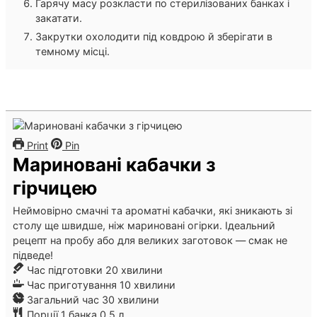
Гарячу масу розкласти по стерилізованих банках і
закатати.
Закрутки охолодити під ковдрою й зберігати в
темному місці.
Print
Pin
Мариновані кабачки з
гірчицею
Неймовірно смачні та ароматні кабачки, які зникають зі
столу ще швидше, ніж мариновані огірки. Ідеальний
рецепт на пробу або для великих заготовок — смак не
підведе!
хвилини
Час підготовки
20
хвилини
хвилини
Час приготування
10
хвилини
хвилини
Загальний час
30
хвилини
Порції
1
банка 0,5 л