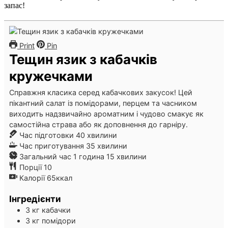
запас!
Print
Pin
Тещин язик з кабачків
кружечками
Справжня класика серед кабачкових закусок! Цей
пікантний салат із помідорами, перцем та часником
виходить надзвичайно ароматним і чудово смакує як
самостійна страва або як доповнення до гарніру.
хвилини
Час підготовки
40
хвилини
хвилини
Час приготування
35
хвилини
година
хвилини
Загальний час
1
година
15
хвилини
Порції
10
Калорії
65
ккал
Інгредієнти
3
кг
кабачки
3
кг
помідори