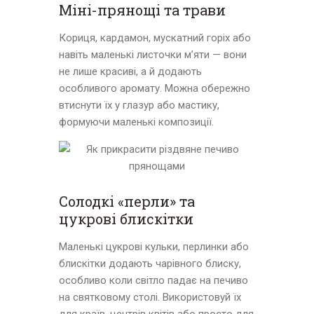
Міні-прянощі та трави
Кориця, кардамон, мускатний горіх або
навіть маленькі листочки м’яти — вони
не лише красиві, а й додають
особливого аромату. Можна обережно
втиснути їх у глазур або мастику,
формуючи маленькі композиції.
Солодкі «перли» та
цукрові блискітки
Маленькі цукрові кульки, перлинки або
блискітки додають чарівного блиску,
особливо коли світло падає на печиво
на святковому столі. Використовуй їх
для країв, центрів квітів або просто для