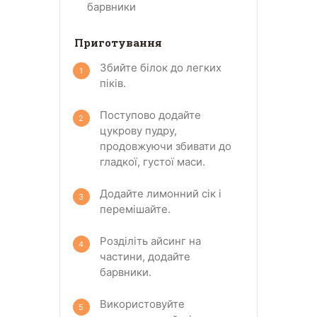
барвники
Приготування
Збийте білок до легких
піків.
Поступово додайте
цукрову пудру,
продовжуючи збивати до
гладкої, густої маси.
Додайте лимонний сік і
перемішайте.
Розділіть айсинг на
частини, додайте
барвники.
Використовуйте