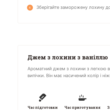
Зберігайте заморожену лохину до 
Джем з лохини з ваніллю
Ароматний джем з лохини з легкою ва
випічки. Він має насичений колір і ні
Час підготовки
Час приготування
З