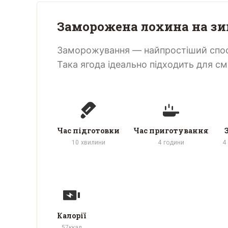
Заморожена лохина на з
Заморожування — найпростіший спосі
Така ягода ідеально підходить для смуз
Час підготовки
Час приготування
10
хвилини
4
години
4
Калорії
57
ккал