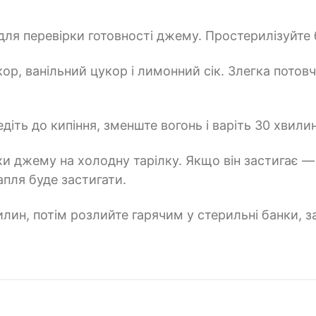
для перевірки готовності джему. Простерилізуйте 
ор, ванільний цукор і лимонний сік. Злегка потов
діть до кипіння, зменште вогонь і варіть 30 хвили
охи джему на холодну тарілку. Якщо він застигає —
апля буде застигати.
вилин, потім розлийте гарячим у стерильні банки, 