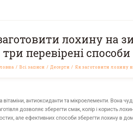
заготовити лохину на з
три перевірені способи
ловна
Всі записи
Десерти
Як заготовити лохину на
на вітаміни, антиоксиданти та мікроелементи. Вона ч
отівля дозволяє зберегти смак, колір і користь лохи
ростих, але ефективних способи зберегти лохину в до