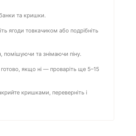
банки та кришки.
чіть ягоди товкачиком або подрібніть
н, помішуючи та знімаючи піну.
 готово, якщо ні — проваріть ще 5–15
закрийте кришками, переверніть і