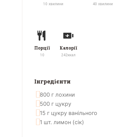
10
хвилини
40
хвилини
Порції
Калорії
10
242
ккал
Інгредієнти
800
г
лохини
500
г
цукру
15
г
цукру ванільного
1
шт.
лимон (сік)