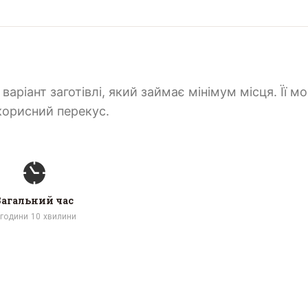
аріант заготівлі, який займає мінімум місця. Її м
 корисний перекус.
Загальний час
години
10
хвилини