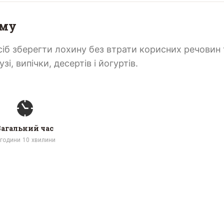
иму
б зберегти лохину без втрати корисних речовин т
і, випічки, десертів і йогуртів.
Загальний час
години
10
хвилини