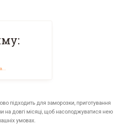
иму:
...
удово підходить для заморозки, приготування
ни на довгі місяці, щоб насолоджуватися нею
машніх умовах.