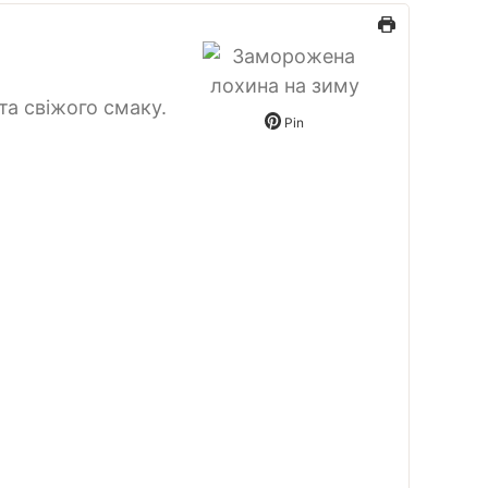
а свіжого смаку.
Pin