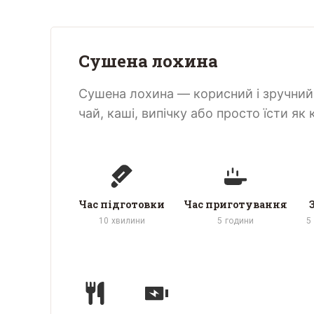
Сушена лохина
Сушена лохина — корисний і зручний в
чай, каші, випічку або просто їсти як
Час підготовки
Час приготування
10
хвилини
5
години
5