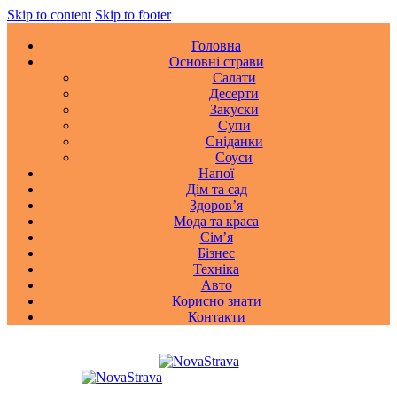
Skip to content
Skip to footer
Головна
Основні страви
Салати
Десерти
Закуски
Супи
Сніданки
Соуси
Напої
Дім та сад
Здоровʼя
Мода та краса
Сімʼя
Бізнес
Техніка
Авто
Корисно знати
Контакти