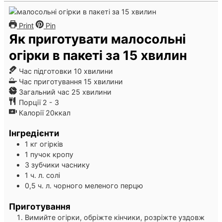
Print
Pin
Як приготувати малосольні
огірки в пакеті за 15 хвилин
хвилини
Час підготовки
10
хвилини
хвилини
Час приготування
15
хвилини
хвилини
Загальний час
25
хвилини
Порції
2
- 3
Калорії
20
ккал
Інгредієнти
1
кг
огірків
1
пучок
кропу
3
зубчики
часнику
1
ч. л.
солі
0,5
ч. л.
чорного меленого перцю
Приготування
Вимийте огірки, обріжте кінчики, розріжте уздовж