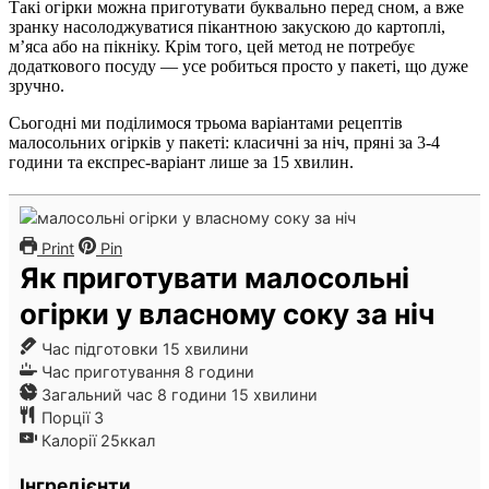
Такі огірки можна приготувати буквально перед сном, а вже
зранку насолоджуватися пікантною закускою до картоплі,
м’яса або на пікніку. Крім того, цей метод не потребує
додаткового посуду — усе робиться просто у пакеті, що дуже
зручно.
Сьогодні ми поділимося трьома варіантами рецептів
малосольних огірків у пакеті: класичні за ніч, пряні за 3-4
години та експрес-варіант лише за 15 хвилин.
Print
Pin
Як приготувати малосольні
огірки у власному соку за ніч
хвилини
Час підготовки
15
хвилини
години
Час приготування
8
години
години
хвилини
Загальний час
8
години
15
хвилини
Порції
3
Калорії
25
ккал
Інгредієнти