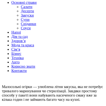
Основні страви
Салати
Десерти
Закуски
Супи
Сніданки
Соуси
Напої
Дім та сад
Здоровʼя
Мода та краса
Сімʼя
Бізнес
Техніка
Авто
Корисно знати
Контакти
Малосольні огірки — улюблена літня закуска, яка не потребує
тривалого маринування чи стерилізації. Завдяки простому
способу у пакеті вони набувають насиченого смаку вже за
кілька годин і не займають багато часу на кухні.