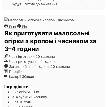
будуть готові до вживання.
Print
Pin
Як приготувати малосольні
огірки з кропом і часником за
3–4 години
хвилини
Час підготовки
20
хвилини
години
Час приготування
4
години
години
хвилини
Загальний час
4
години
20
хвилини
Порції
4
Калорії
30
ккал
Інгредієнти
1
кг
огірки – 1 кг
3-4
зубчики
часнику
1
ст. л.
солі
1
ч. л.
цукору