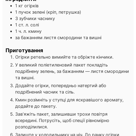
1
кг
огірків
1
пучок
зелені (кріп, петрушка)
3
зубчики
часнику
1
ст. л.
солі
1
ч. л.
кмину
за бажанням
листя смородини та вишні
Приготування
Огірки ретельно вимийте та обріжте кінчики.
У великий поліетиленовий пакет покладіть
подрібнену зелень, за бажанням — листя смородини
та вишні.
Додайте огірки, попередньо натертий або
подрібнений часник та сіль.
Кмин розімніть у ступці для яскравішого аромату,
додайте до пакету.
Зав’яжіть пакет, залишивши трохи повітря
всередині. Потрусіть, щоб спеції рівномірно
розподілилися.
Залиште у холодильнику на ніч. До ранку огірки