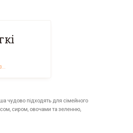
гкі
...
ваша чудово підходять для сімейного
’ясом, сиром, овочами та зеленню,