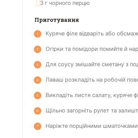
3
г
чорного перцю
Приготування
Куряче філе відваріть або обсма
Огірки та помідори помийте й на
Для соусу змішайте сметану з по
Лаваш розкладіть на робочій пове
Викладіть листя салату, куряче фі
Щільно загорніть рулет та залишт
Наріжте порційними шматочками 