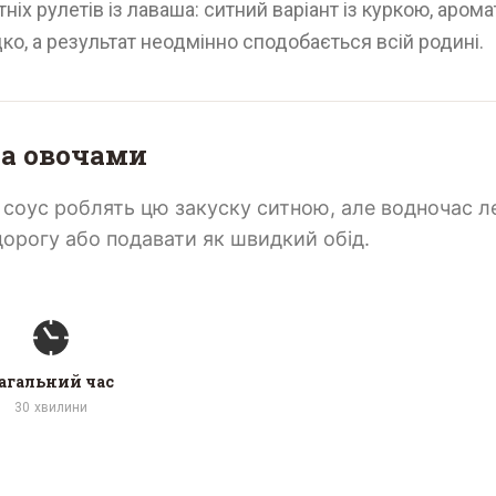
ітніх рулетів із лаваша: ситний варіант із куркою, аром
о, а результат неодмінно сподобається всій родині.
та овочами
й соус роблять цю закуску ситною, але водночас л
дорогу або подавати як швидкий обід.
агальний час
30
хвилини