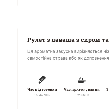
Рулет з лаваша з сиром т
Ця ароматна закуска вирізняється ні
самостійна страва або як доповнення 
Час підготовки
Час приготування
З
15
хвилини
5
хвилини