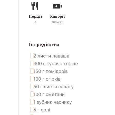
Порції
Калорії
4
280
ккал
Інгредієнти
2
листи
лаваша
300
г
курячого філе
150
г
помідорів
100
г
огірків
50
г
листя салату
100
г
сметани
1
зубчик
часнику
5
г
солі