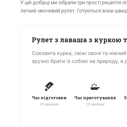
У цій добірці ми зібрали три прості рецепти л
легкий овочевий рулет. Готуються вони швидк
Рулет з лаваша з куркою 
Соковита курка, свіжі овочі та ніжни
зручно брати із собою на природу, в 
Час підготовки
Час приготування
З
20
хвилини
10
хвилини