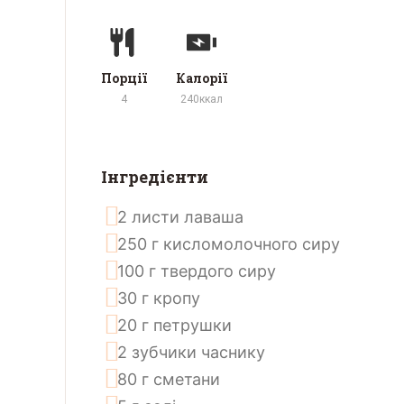
Порції
Калорії
4
240
ккал
Інгредієнти
2
листи
лаваша
250
г
кисломолочного сиру
100
г
твердого сиру
30
г
кропу
20
г
петрушки
2
зубчики
часнику
80
г
сметани