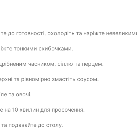
жте до готовності, охолодіть та наріжте невелики
ріжте тонкими скибочками.
дрібненим часником, сіллю та перцем.
рхні та рівномірно змастіть соусом.
ле та овочі.
е на 10 хвилин для просочення.
та подавайте до столу.