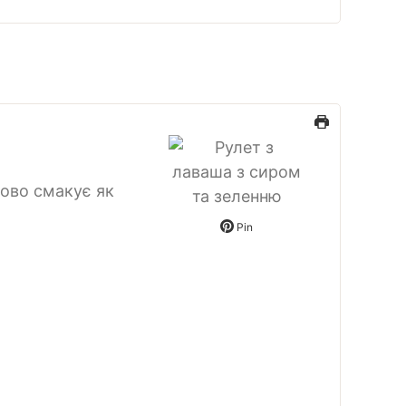
дово смакує як
Pin