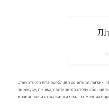
Лі
Г
Спекотного літа особливо хочеться легких, с
перекусу, пікніка, святкового столу або наві
дозволяючи створювати безліч смачних варіа