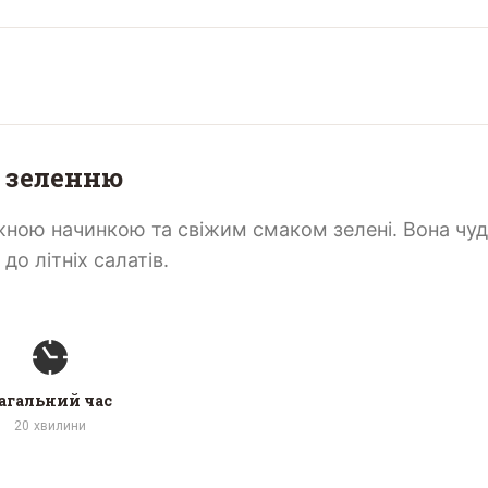
а зеленню
жною начинкою та свіжим смаком зелені. Вона чу
до літніх салатів.
агальний час
20
хвилини