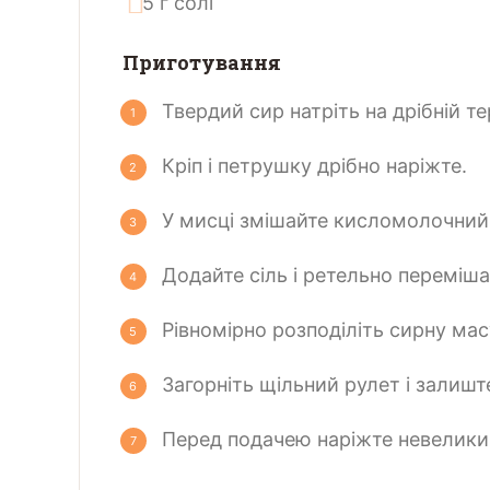
5
г
солі
Приготування
Твердий сир натріть на дрібній те
Кріп і петрушку дрібно наріжте.
У мисці змішайте кисломолочний 
Додайте сіль і ретельно переміша
Рівномірно розподіліть сирну мас
Загорніть щільний рулет і залишт
Перед подачею наріжте невелик