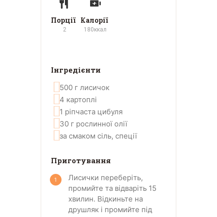
Порції
Калорії
2
180
ккал
Інгредієнти
500
г
лисичок
4
картоплі
1
ріпчаста цибуля
30
г
рослинної олії
за смаком
сіль, спеції
Приготування
Лисички переберіть,
промийте та відваріть 15
хвилин. Відкиньте на
друшляк і промийте під