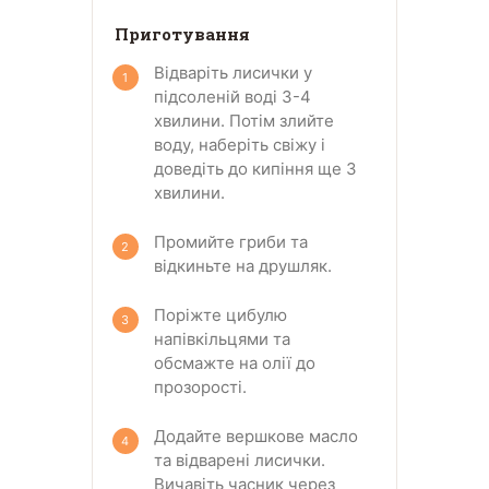
Приготування
Відваріть лисички у
підсоленій воді 3-4
хвилини. Потім злийте
воду, наберіть свіжу і
доведіть до кипіння ще 3
хвилини.
Промийте гриби та
відкиньте на друшляк.
Поріжте цибулю
напівкільцями та
обсмажте на олії до
прозорості.
Додайте вершкове масло
та відварені лисички.
Вичавіть часник через