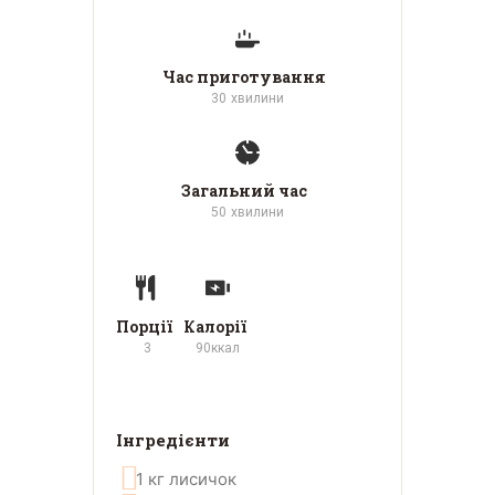
Час приготування
30
хвилини
Загальний час
50
хвилини
Порції
Калорії
3
90
ккал
Інгредієнти
1
кг
лисичок