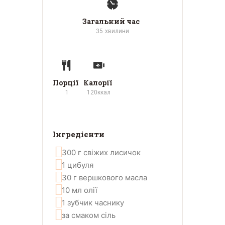
Загальний час
35
хвилини
Порції
Калорії
1
120
ккал
Інгредієнти
300
г
свіжих лисичок
1
цибуля
30
г
вершкового масла
10
мл
олії
1
зубчик
часнику
за смаком
сіль