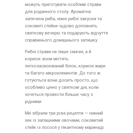
можуть приготувати особливі страви
для родинного столу. Ароматна
запечена риба, ніжні рибні закуски та
соковиті стейки чудово доповнять
святкову вечерю та подарують відчуття
справжнього домашнього затишку.
Рибні страви не лише смачні, а й
корисні: вони містять
легкозасвоюваний білок, корисні жири
та багато мікроелементів. До того ж
готуються вони досить просто, що
особливо цінно у святкові дні, коли
хочеться провести більше часу з
рідними.
Ми зібрали три різні рецепти — ніжний
хек із запашними овочами, соковитий
стейк із лосося у пікантному маринаді