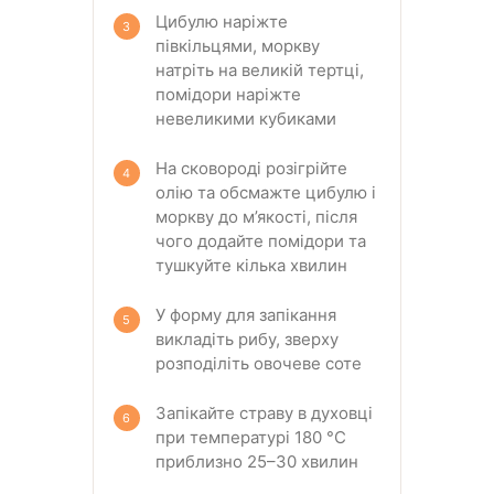
Цибулю наріжте
півкільцями, моркву
натріть на великій тертці,
помідори наріжте
невеликими кубиками
На сковороді розігрійте
олію та обсмажте цибулю і
моркву до м’якості, після
чого додайте помідори та
тушкуйте кілька хвилин
У форму для запікання
викладіть рибу, зверху
розподіліть овочеве соте
Запікайте страву в духовці
при температурі 180 °C
приблизно 25–30 хвилин