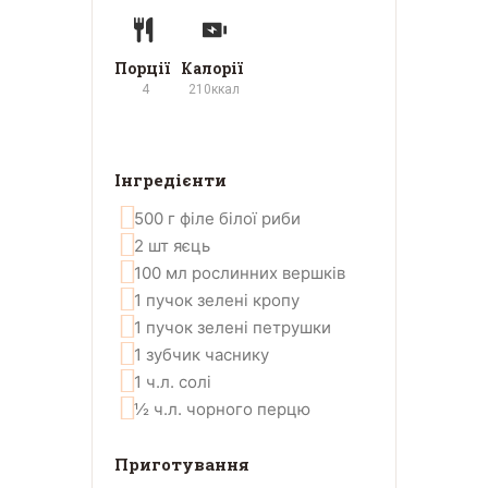
Порції
Калорії
4
210
ккал
Інгредієнти
500
г
філе білої риби
2
шт
яєць
100
мл
рослинних вершків
1
пучок
зелені кропу
1
пучок
зелені петрушки
1
зубчик
часнику
1
ч.л.
солі
½
ч.л.
чорного перцю
Приготування