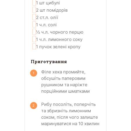
1
шт
цибулі
2
шт
помідорів
2
ст.л.
олії
1
ч.л.
солі
½
ч.л.
чорного перцю
1
ч.л.
лимонного соку
1
пучок
зелені кропу
Приготування
Філе хека промийте,
обсушіть паперовим
рушником та наріжте
порційними шматками
Рибу посоліть, поперчіть
та збризніть лимонним
соком, після чого залиште
маринуватися на 10 хвилин