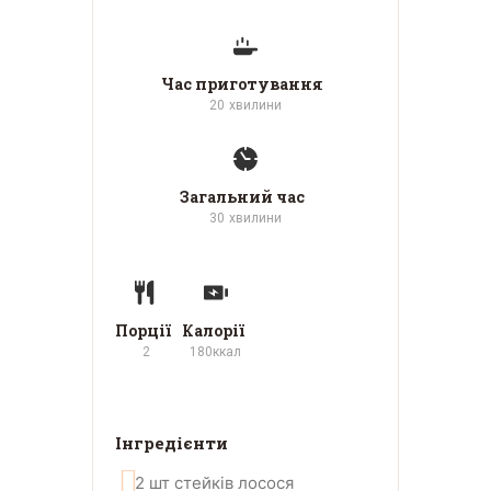
Час приготування
20
хвилини
Загальний час
30
хвилини
Порції
Калорії
2
180
ккал
Інгредієнти
2
шт
стейків лосося