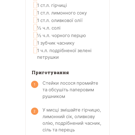
1
ст.л.
гірчиці
1
ст.л.
лимонного соку
1
ст.л.
оливкової олії
½
ч.л.
солі
½
ч.л.
чорного перцю
1
зубчик
часнику
1
ч.л.
подрібненої зелені
петрушки
Приготування
Стейки лосося промийте
та обсушіть паперовим
рушником
У мисці змішайте гірчицю,
лимонний сік, оливкову
олію, подрібнений часник,
сіль та перець