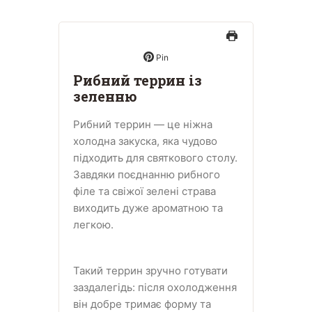
Pin
Рибний террин із
зеленню
Рибний террин — це ніжна
холодна закуска, яка чудово
підходить для святкового столу.
Завдяки поєднанню рибного
філе та свіжої зелені страва
виходить дуже ароматною та
легкою.
Такий террин зручно готувати
заздалегідь: після охолодження
він добре тримає форму та